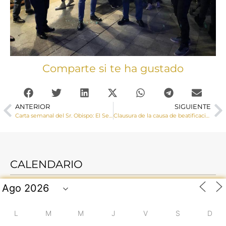
Comparte si te ha gustado
ANTERIOR
SIGUIENTE
Carta semanal del Sr. Obispo: El Señor cerca está; Él viene con la paz. El Señor cerca está, Él trae la verdad.
Clausura de la causa de beatificación y canonización de Andrés Coso Langa y Maximiano González Bustos
CALENDARIO
L
M
M
J
V
S
D