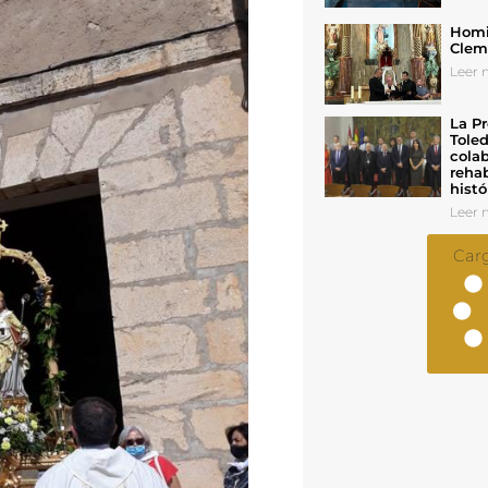
Homil
Cleme
Leer n
La Pr
Toled
colab
rehab
histó
Leer n
Car