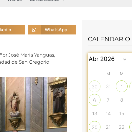
nkedIn
WhatsApp
CALENDARIO
ñor José
Mar
ía Yanguas,
andad de San Gregorio
L
M
M
31
30
1
7
8
6
13
14
15
21
22
20