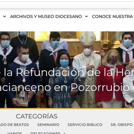
S
ARCHIVOS Y MUSEO DIOCESANO
CONOCE NUESTRA 
e la Refundación de la 
acianceno en Pozorrubio 
CATEGORÍAS
ADO DE BEATOS
SEMINARIO
SERVICIO BIBLICO
SR. OBISPO
VARIOS
DELEGACIONES