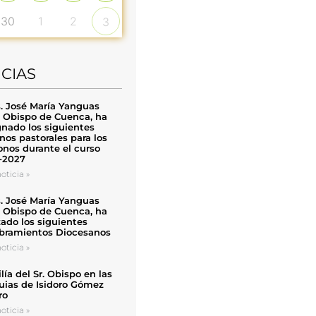
30
1
2
3
ICIAS
. José María Yanguas
, Obispo de Cuenca, ha
nado los siguientes
nos pastorales para los
nos durante el curso
-2027
oticia »
. José María Yanguas
, Obispo de Cuenca, ha
zado los siguientes
ramientos Diocesanos
oticia »
ía del Sr. Obispo en las
uias de Isidoro Gómez
ro
oticia »