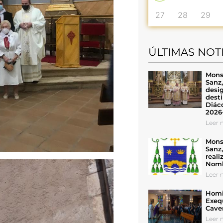
27
28
29
ÚLTIMAS NOT
Mons
Sanz
desig
desti
Diáco
2026
Leer n
Mons
Sanz
reali
Nomb
Leer n
Homil
Exeq
Cave
Leer n