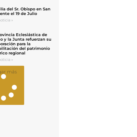
ía del Sr. Obispo en San
nte el 19 de Julio
oticia »
ovincia Eclesiástica de
o y la Junta refuerzan su
oración para la
ilitación del patrimonio
rico regional
oticia »
gar más