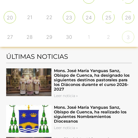
21
22
20
23
24
25
26
27
28
29
30
1
2
3
ÚLTIMAS NOTICIAS
Mons. José María Yanguas Sanz,
Obispo de Cuenca, ha designado los
siguientes destinos pastorales para
los Diáconos durante el curso 2026-
2027
Leer noticia »
Mons. José María Yanguas Sanz,
Obispo de Cuenca, ha realizado los
siguientes Nombramientos
Diocesanos
Leer noticia »