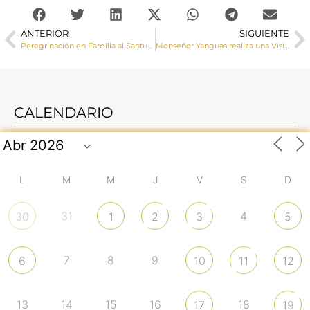
ANTERIOR
SIGUIENTE
Peregrinación en Familia al Santuario de Nuestra Señora de Guadalupe
Monseñor Yanguas realiza una Visita Pastoral a Henarejos y confirma a un grupo de jóvenes
CALENDARIO
L
M
M
J
V
S
D
31
4
30
1
2
3
5
7
8
9
6
10
11
12
13
14
15
16
18
17
19