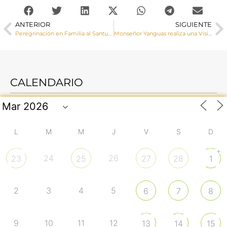
ANTERIOR
SIGUIENTE
Peregrinación en Familia al Santuario de Nuestra Señora de Guadalupe
Monseñor Yanguas realiza una Visita Pastoral a Henarejos y confirma a un grupo de jóvenes
CALENDARIO
L
M
M
J
V
S
D
+
24
26
23
25
27
28
1
2
3
4
5
6
7
8
9
10
11
12
13
14
15