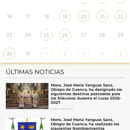
16
17
18
19
20
21
22
23
24
27
28
29
25
26
31
4
30
1
2
3
5
ÚLTIMAS NOTICIAS
Mons. José María Yanguas Sanz,
Obispo de Cuenca, ha designado los
siguientes destinos pastorales para
los Diáconos durante el curso 2026-
2027
Leer noticia »
Mons. José María Yanguas Sanz,
Obispo de Cuenca, ha realizado los
siguientes Nombramientos