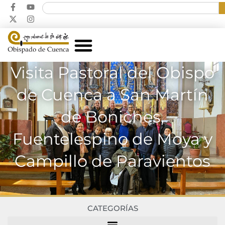
Visita Pastoral del Obispo
de Cuenca a San Martín
de Boniches,
Fuentelespino de Moya y
Campillo de Paravientos
CATEGORÍAS