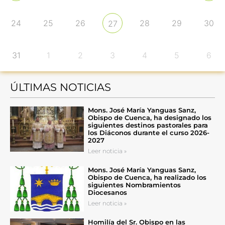
24
25
26
28
29
30
27
31
1
2
3
4
5
6
ÚLTIMAS NOTICIAS
Mons. José María Yanguas Sanz,
Obispo de Cuenca, ha designado los
siguientes destinos pastorales para
los Diáconos durante el curso 2026-
2027
Leer noticia »
Mons. José María Yanguas Sanz,
Obispo de Cuenca, ha realizado los
siguientes Nombramientos
Diocesanos
Leer noticia »
Homilía del Sr. Obispo en las