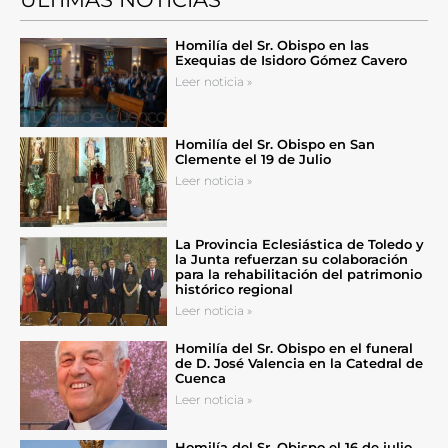
Homilía del Sr. Obispo en las
Exequias de Isidoro Gómez Cavero
Leer noticia »
Homilía del Sr. Obispo en San
Clemente el 19 de Julio
Leer noticia »
La Provincia Eclesiástica de Toledo y
la Junta refuerzan su colaboración
para la rehabilitación del patrimonio
histórico regional
Leer noticia »
Homilía del Sr. Obispo en el funeral
de D. José Valencia en la Catedral de
Cuenca
Leer noticia »
Homilía del Sr. Obispo el 16 de julio