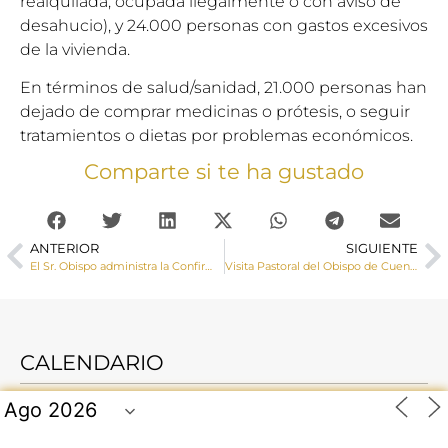
realquilada, ocupada ilegalmente o con aviso de
desahucio), y 24.000 personas con gastos excesivos
de la vivienda.
En términos de salud/sanidad, 21.000 personas han
dejado de comprar medicinas o prótesis, o seguir
tratamientos o dietas por problemas económicos.
Comparte si te ha gustado
ANTERIOR
SIGUIENTE
El Sr. Obispo administra la Confirmación a adolescentes de Cañete, Huerta y Laguna del Marquesado
Visita Pastoral del Obispo de Cuenca a San Martín de Boniches, Fuentelespino de Moya y Campillo de Paravientos
CALENDARIO