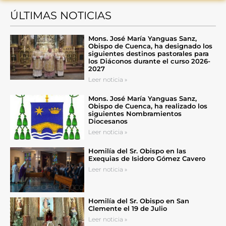
ÚLTIMAS NOTICIAS
Mons. José María Yanguas Sanz,
Obispo de Cuenca, ha designado los
siguientes destinos pastorales para
los Diáconos durante el curso 2026-
2027
Leer noticia »
Mons. José María Yanguas Sanz,
Obispo de Cuenca, ha realizado los
siguientes Nombramientos
Diocesanos
Leer noticia »
Homilía del Sr. Obispo en las
Exequias de Isidoro Gómez Cavero
Leer noticia »
Homilía del Sr. Obispo en San
Clemente el 19 de Julio
Leer noticia »