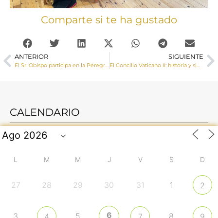
Comparte si te ha gustado
ANTERIOR
SIGUIENTE
El Sr. Obispo participa en la Peregrinación Diocesana + Misión 2023
El Concilio Vaticano II: historia y significado para la Iglesia
CALENDARIO
L
M
M
J
V
S
D
27
28
29
30
31
1
2
6
3
5
8
4
7
9