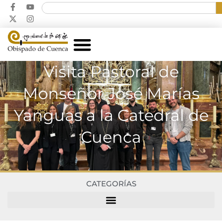
Visita Pastoral de
Monseñor José Marías
Yanguas a la Catedral de
Cuenca
CATEGORÍAS