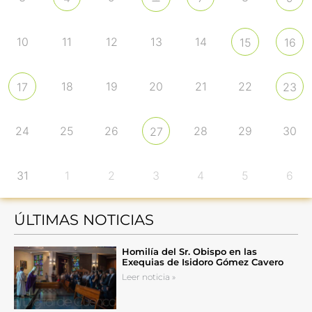
10
11
12
13
14
15
16
18
19
20
21
22
17
23
24
25
26
28
29
30
27
31
1
2
3
4
5
6
ÚLTIMAS NOTICIAS
Homilía del Sr. Obispo en las
Exequias de Isidoro Gómez Cavero
Leer noticia »