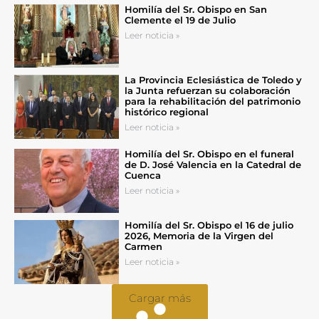
Homilía del Sr. Obispo en San
Clemente el 19 de Julio
Leer noticia »
La Provincia Eclesiástica de Toledo y
la Junta refuerzan su colaboración
para la rehabilitación del patrimonio
histórico regional
Leer noticia »
Homilía del Sr. Obispo en el funeral
de D. José Valencia en la Catedral de
Cuenca
Leer noticia »
Homilía del Sr. Obispo el 16 de julio
2026, Memoria de la Virgen del
Carmen
Leer noticia »
Cargar más