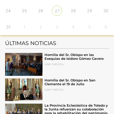
24
25
26
28
29
30
27
31
1
2
3
4
5
6
ÚLTIMAS NOTICIAS
Homilía del Sr. Obispo en las
Exequias de Isidoro Gómez Cavero
Leer noticia »
Homilía del Sr. Obispo en San
Clemente el 19 de Julio
Leer noticia »
La Provincia Eclesiástica de Toledo y
la Junta refuerzan su colaboración
para la rehabilitación del patrimonio