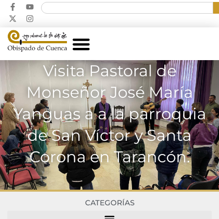
Visita Pastoral de
Monseñor José María
Yanguas a a la parroquia
de San Víctor y Santa
Corona en Tarancón.
CATEGORÍAS