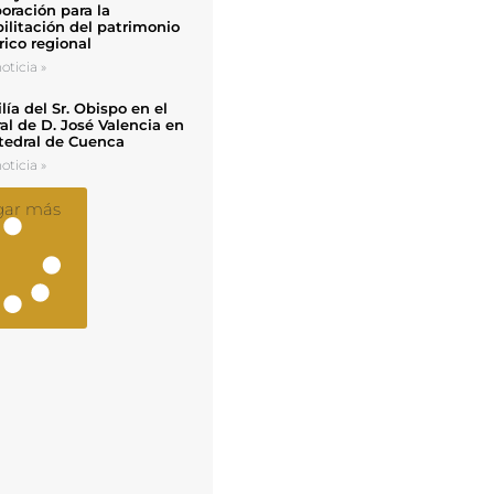
oración para la
ilitación del patrimonio
rico regional
oticia »
ía del Sr. Obispo en el
al de D. José Valencia en
tedral de Cuenca
oticia »
gar más