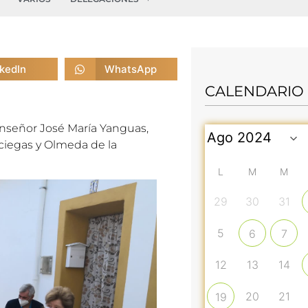
nkedIn
WhatsApp
CALENDARIO
onseñor José
Mar
ía Yanguas,
uciegas y Olmeda de la
L
M
M
29
30
31
5
6
7
12
13
14
20
21
19