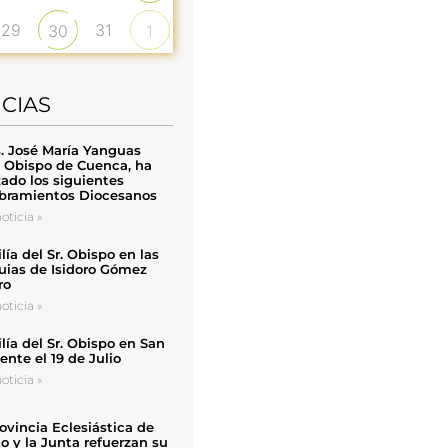
29
31
30
1
ICIAS
. José María Yanguas
, Obispo de Cuenca, ha
zado los siguientes
ramientos Diocesanos
oticia »
ía del Sr. Obispo en las
uias de Isidoro Gómez
ro
oticia »
ía del Sr. Obispo en San
nte el 19 de Julio
oticia »
ovincia Eclesiástica de
o y la Junta refuerzan su