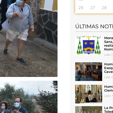
26
27
28
ÚLTIMAS NOT
Mons
Sanz
reali
Nomb
Leer n
Homil
Exeq
Cave
Leer n
Homil
Cleme
Leer n
La Pr
Toled