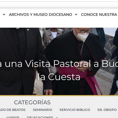
S
ARCHIVOS Y MUSEO DIOCESANO
CONOCE NUESTRA 
za una Visita Pastoral a 
la Cuesta
CATEGORÍAS
ADO DE BEATOS
SEMINARIO
SERVICIO BIBLICO
SR. OBISPO
VARIOS
DELEGACIONES