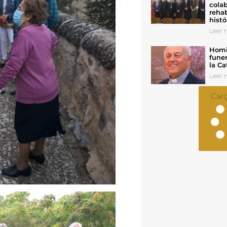
colab
rehab
histó
Leer n
Homil
funer
la Ca
Leer n
Car