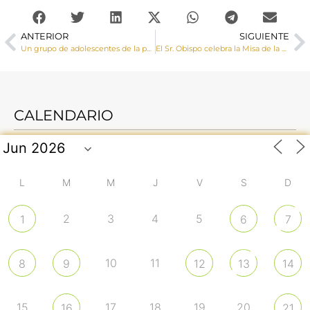
ANTERIOR
SIGUIENTE
Un grupo de adolescentes de la parroquia de Minglanilla reciben la Confirmación impartida por el Sr. Obispo
El Sr. Obispo celebra la Misa de la Fiesta de la Divina Misericordia en la parroquia de San Román
CALENDARIO
L
M
M
J
V
S
D
2
3
4
5
1
6
7
10
11
8
9
12
13
14
15
17
18
19
20
16
21