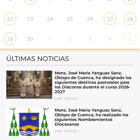
23
24
25
26
22
27
28
30
1
2
3
4
29
5
ÚLTIMAS NOTICIAS
Mons. José María Yanguas Sanz,
Obispo de Cuenca, ha designado los
siguientes destinos pastorales para
los Diáconos durante el curso 2026-
2027
Leer noticia »
Mons. José María Yanguas Sanz,
Obispo de Cuenca, ha realizado los
siguientes Nombramientos
Diocesanos
Leer noticia »