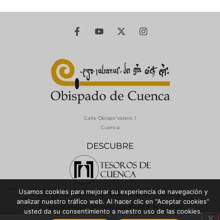
Calle Obispo Valero, 1
Cuenca
DESCUBRE
Usamos cookies para mejorar su experiencia de navegación y
© 2026 Diócesis de Cuenca - Todos los derechos reservados
analizar nuestro tráfico web. Al hacer clic en “Aceptar cookies”
Política de Privacidad / Aviso Legal
Política de Cookies
usted da su consentimiento a nuestro uso de las cookies.