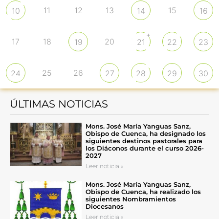
11
12
13
15
10
14
16
+
17
18
20
19
21
22
23
25
26
24
27
28
29
30
ÚLTIMAS NOTICIAS
Mons. José María Yanguas Sanz,
Obispo de Cuenca, ha designado los
siguientes destinos pastorales para
los Diáconos durante el curso 2026-
2027
Leer noticia »
Mons. José María Yanguas Sanz,
Obispo de Cuenca, ha realizado los
siguientes Nombramientos
Diocesanos
Leer noticia »