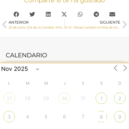
Comparte si te ha gustado
ANTERIOR
SIGUIENTE
22 de junio, Día de la Caridad: «Mientras haya personas, hay esperanza»
El Sr. Obispo celebra la Misa de Acción de Gracias del COF por el curso que termina
CALENDARIO
L
M
M
J
V
S
D
28
29
31
27
30
1
2
4
5
6
7
3
8
9