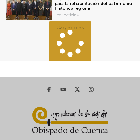
para la rehabilitación del patrimonio
histórico regional
Leer noticia »
Cargar más