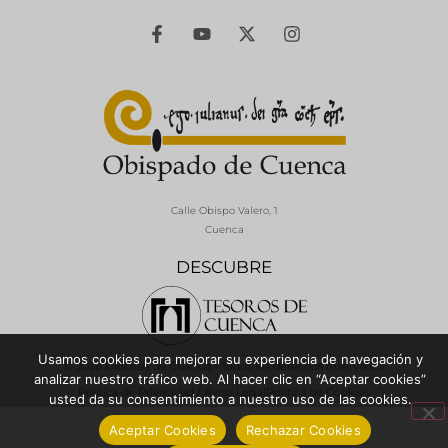
Calle Obispo Valero, 1
Cuenca
DESCUBRE
Usamos cookies para mejorar su experiencia de navegación y
© 2026 Diócesis de Cuenca - Todos los derechos reservados
analizar nuestro tráfico web. Al hacer clic en “Aceptar cookies”
Política de Privacidad / Aviso Legal
Política de Cookies
usted da su consentimiento a nuestro uso de las cookies.
Aceptar Cookies
Rechazar Cookies