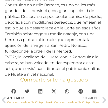
Construido en estilo Barroco, es uno de los más
grandes de la provincia, con gran capacidad de
público. Destaca su espectacular cornisa de piedra,
decorada con modillones pareados, que reflejan el
estilo que se desarrollaba en la Corte en esos años.
También sobrecoge su media naranja, con una
hermosa pintura al temple que representa la
aparición de la Virgen a San Pedro Nolasco,
fundador de la orden de la Merced.
TVE2 y la localidad de Huete, con la Parroquia a la
cabeza, se han volcado en dar esplendor a este
acto, que servirá para difundir el patrimonio cultural
de Huete a nivel nacional.
Comparte si te ha gustado
ANTERIOR
SIGUIENTE
Carta semanal del Sr. Obispo. Perdida la idea de Dios Creador y del hombre como criatura, se destruyen “los fundamentos mismos de la vida humana y cristiana”
Carta semanal del Sr. Obispo: Sí, están en juego “los fundamentos mismos de la vida humana y cristiana”