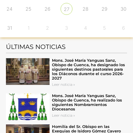
24
25
26
28
29
30
27
31
1
2
3
4
5
6
ÚLTIMAS NOTICIAS
Mons. José María Yanguas Sanz,
Obispo de Cuenca, ha designado los
siguientes destinos pastorales para
los Diáconos durante el curso 2026-
2027
Leer noticia »
Mons. José María Yanguas Sanz,
Obispo de Cuenca, ha realizado los
siguientes Nombramientos
Diocesanos
Leer noticia »
Homilía del Sr. Obispo en las
Exequias de Isidoro Gómez Cavero