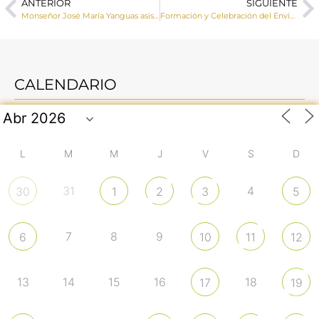
ANTERIOR
SIGUIENTE
Monseñor José María Yanguas asiste al 75 aniversario de la diócesis de Albacete
Formación y Celebración del Envío de los profesores de Religión del curso 2025-2026
CALENDARIO
L
M
M
J
V
S
D
31
4
30
1
2
3
5
7
8
9
6
10
11
12
13
14
15
16
18
17
19