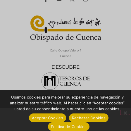
Calle Obispo Valero, 1
Cuenca
DESCUBRE
© 2026 Diócesis de Cuenca - Todos los derechos reservados
Usamos cookies para mejorar su experiencia de navegación y
analizar nuestro tráfico web. Al hacer clic en “Aceptar cookies”
Política de Privacidad / Aviso Legal
Política de Cookies
usted da su consentimiento a nuestro uso de las cookies.
Aceptar Cookies
Rechazar Cookies
Política de Cookies