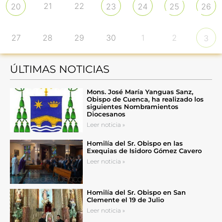
21
22
20
23
24
25
26
27
28
29
30
1
2
3
ÚLTIMAS NOTICIAS
Mons. José María Yanguas Sanz,
Obispo de Cuenca, ha realizado los
siguientes Nombramientos
Diocesanos
Leer noticia »
Homilía del Sr. Obispo en las
Exequias de Isidoro Gómez Cavero
Leer noticia »
Homilía del Sr. Obispo en San
Clemente el 19 de Julio
Leer noticia »