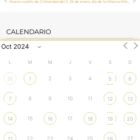
Nuevo cursillo de Cristiandad del 25 al 27 de marzo
16 de enero, día de la Infancia Misionera con el lema, “Luz para el mundo”
CALENDARIO
L
M
M
J
V
S
D
2
3
4
30
1
5
6
8
9
10
11
7
12
13
15
17
14
16
18
19
20
22
23
24
25
27
21
26