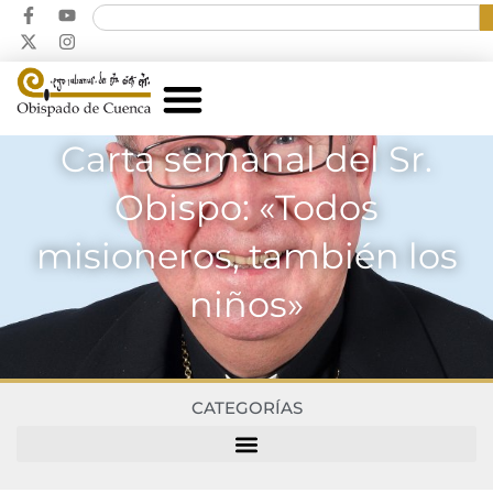
Carta semanal del Sr.
Obispo: «Todos
misioneros, también los
niños»
CATEGORÍAS