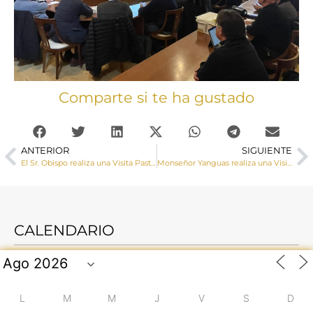
Comparte si te ha gustado
ANTERIOR
SIGUIENTE
El Sr. Obispo realiza una Visita Pastoral a Abía de la Obispalía y Huerta de la Obispalía
Monseñor Yanguas realiza una Visita Pastoral a la parroquia de San Julián (Cuenca)
CALENDARIO
L
M
M
J
V
S
D