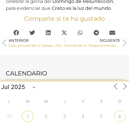
celebrar la gloria del
Domingo de Resurrección
,
para evidenciar que
Cristo es la luz del mundo.
Comparte si te ha gustado
ANTERIOR
SIGUIENTE
Carta semanal del Sr. Obispo: «Dios se ha revelado a los hombres, se nos ha manifestado, se nos ha dado a conocer»
Homilía del Sr. Obispo el Viernes de Dolores en el Santuario de la Virgen de las Angustias (Cuenca)
CALENDARIO
L
M
M
J
V
S
D
30
2
3
4
5
1
6