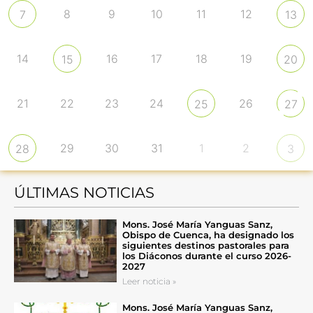
8
9
10
11
12
7
13
14
16
17
18
19
15
20
21
22
23
24
26
25
27
29
30
31
1
2
28
3
ÚLTIMAS NOTICIAS
Mons. José María Yanguas Sanz,
Obispo de Cuenca, ha designado los
siguientes destinos pastorales para
los Diáconos durante el curso 2026-
2027
Leer noticia »
Mons. José María Yanguas Sanz,