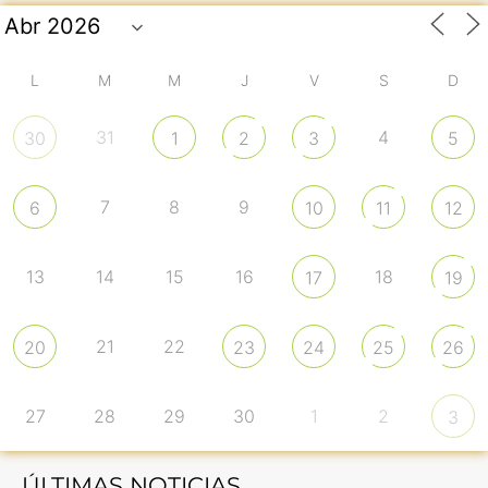
L
M
M
J
V
S
D
31
4
30
1
2
3
5
7
8
9
6
10
11
12
13
14
15
16
18
17
19
21
22
20
23
24
25
26
27
28
29
30
1
2
3
ÚLTIMAS NOTICIAS