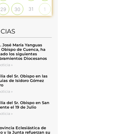
31
29
30
1
ICIAS
. José María Yanguas
, Obispo de Cuenca, ha
zado los siguientes
ramientos Diocesanos
oticia »
ía del Sr. Obispo en las
uias de Isidoro Gómez
ro
oticia »
ía del Sr. Obispo en San
nte el 19 de Julio
oticia »
ovincia Eclesiástica de
o y la Junta refuerzan su