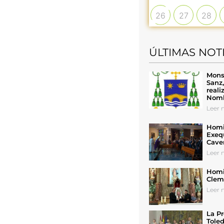
26
27
28
ÚLTIMAS NOT
Mons
Sanz
reali
Nomb
Leer n
Homil
Exeq
Cave
Leer n
Homil
Cleme
Leer n
La Pr
Toled