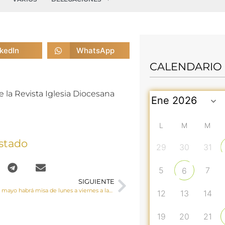
nkedIn
WhatsApp
CALENDARIO
 la Revista Iglesia Diocesana
L
M
M
stado
29
30
31
5
7
6
SIGUIENTE
A partir del 3 de mayo habrá misa de lunes a viernes a las 7:35 horas en el Hospital Virgen de la luz
12
13
14
19
20
21