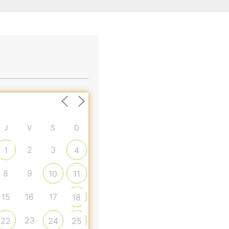
J
V
S
D
2
3
1
4
8
9
10
11
15
16
17
18
23
22
24
25