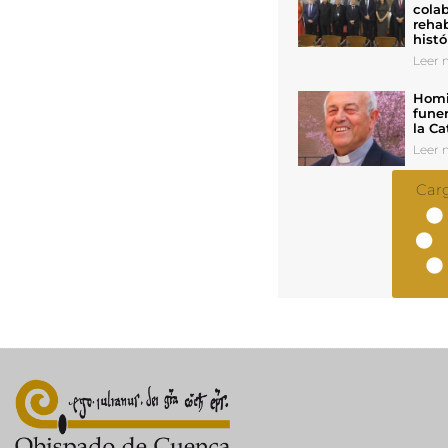
colab
rehab
histó
Leer n
Homil
funer
la Ca
Leer n
Car