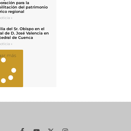
oración para la
ilitación del patrimonio
rico regional
oticia »
ía del Sr. Obispo en el
al de D. José Valencia en
tedral de Cuenca
oticia »
gar más