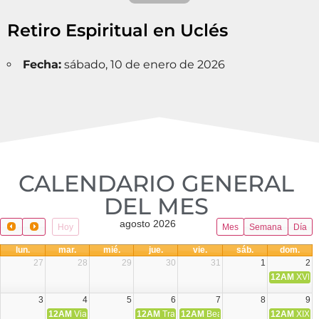
Retiro Espiritual en Uclés
Fecha:
sábado, 10 de enero de 2026
CALENDARIO GENERAL
DEL MES​
agosto 2026
Hoy
Mes
Semana
Día
lun.
mar.
mié.
jue.
vie.
sáb.
dom.
27
28
29
30
31
1
2
12AM
XVIII 
3
4
5
6
7
8
9
12AM
Viaje Diocesano a Japón.
12AM
Transfiguración del Señor
12AM
Beatos Cruz Laplana, obispo,
12AM
XIX T