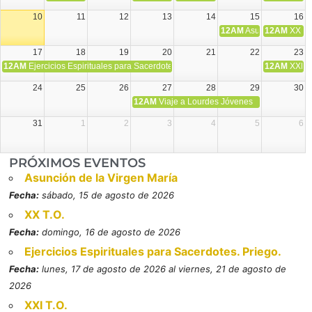
10
11
12
13
14
15
16
12AM
Asunción de la V
12AM
XX T.
17
18
19
20
21
22
23
12AM
Ejercicios Espirituales para Sacerdotes. Priego.
12AM
XXI T
24
25
26
27
28
29
30
12AM
Viaje a Lourdes Jóvenes
31
1
2
3
4
5
6
PRÓXIMOS EVENTOS
Asunción de la Virgen María
Fecha:
sábado, 15 de agosto de 2026
XX T.O.
Fecha:
domingo, 16 de agosto de 2026
Ejercicios Espirituales para Sacerdotes. Priego.
Fecha:
lunes, 17 de agosto de 2026 al viernes, 21 de agosto de
2026
XXI T.O.