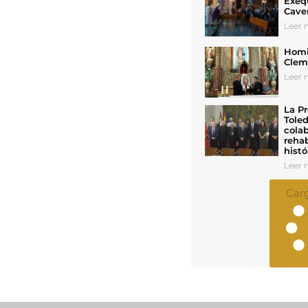
Exeq
Cave
Leer n
Homil
Cleme
Leer n
La Pr
Toled
colab
rehab
histó
Leer n
Car