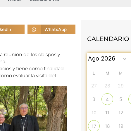
nkedIn
WhatsApp
CALENDARIO
a reunión de los obispos y
ha.
icios y tiene como finalidad
L
M
M
omo evaluar la visita del
27
28
29
3
5
4
10
11
12
18
19
17