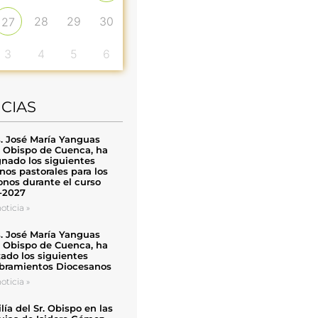
28
29
30
27
3
4
5
6
ICIAS
. José María Yanguas
, Obispo de Cuenca, ha
nado los siguientes
nos pastorales para los
nos durante el curso
-2027
oticia »
. José María Yanguas
, Obispo de Cuenca, ha
zado los siguientes
ramientos Diocesanos
oticia »
ía del Sr. Obispo en las