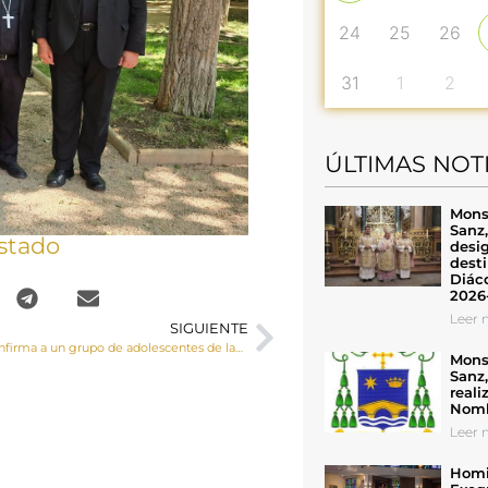
24
25
26
31
1
2
ÚLTIMAS NOT
Mons
Sanz
stado
desig
desti
Diáco
2026
Leer n
SIGUIENTE
El Sr. Obispo confirma a un grupo de adolescentes de las Villalba del Rey y Tinajas
Mons
Sanz
reali
Nomb
Leer n
Homil