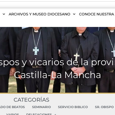
S
ARCHIVOS Y MUSEO DIOCESANO
CONOCE NUESTRA 
pos y vicarios de la provi
Castilla-La Mancha
CATEGORÍAS
ADO DE BEATOS
SEMINARIO
SERVICIO BIBLICO
SR. OBISPO
VARIOS
DELEGACIONES