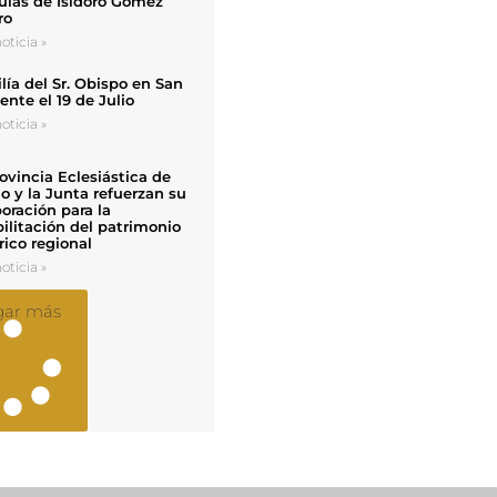
uias de Isidoro Gómez
ro
oticia »
ía del Sr. Obispo en San
nte el 19 de Julio
oticia »
ovincia Eclesiástica de
o y la Junta refuerzan su
oración para la
ilitación del patrimonio
rico regional
oticia »
gar más