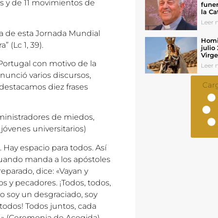
as y de 11 movimientos de
funer
la Ca
Leer n
ma de esta Jornada Mundial
Homil
 (Lc 1, 39).
julio
Virg
Portugal con motivo de la
Leer n
nunció varios discursos,
Car
destacamos diez frases
dministradores de miedos,
óvenes universitarios)
. Hay espacio para todos. Así
Cuando manda a los apóstoles
eparado, dice: «Vayan y
tos y pecadores. ¡Todos, todos,
 yo soy un desgraciado, soy
 todos! Todos juntos, cada
s.» (Ceremonia de Acogida)