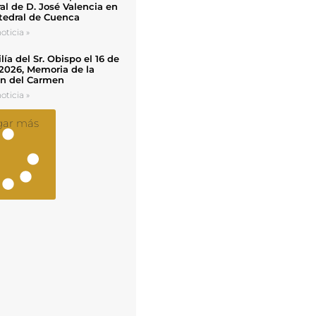
al de D. José Valencia en
tedral de Cuenca
oticia »
ía del Sr. Obispo el 16 de
 2026, Memoria de la
en del Carmen
oticia »
gar más