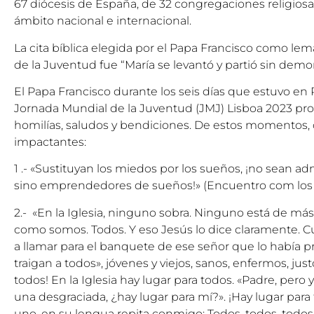
67 diócesis de España, de 32 congregaciones religios
ámbito nacional e internacional.
La cita bíblica elegida por el Papa Francisco como le
de la Juventud fue “María se levantó y partió sin demora”
El Papa Francisco durante los seis días que estuvo en 
Jornada Mundial de la Juventud (JMJ) Lisboa 2023 pro
homilías, saludos y bendiciones. De estos momentos, 
impactantes:
1 .- «Sustituyan los miedos por los sueños, ¡no sean a
sino emprendedores de sueños!» (Encuentro com los j
2.- «En la Iglesia, ninguno sobra. Ninguno está de más
como somos. Todos. Y eso Jesús lo dice claramente. 
a llamar para el banquete de ese señor que lo había pr
traigan a todos», jóvenes y viejos, sanos, enfermos, jus
todos! En la Iglesia hay lugar para todos. «Padre, pero
una desgraciada, ¿hay lugar para mí?». ¡Hay lugar para
uno, en su lengua repita conmigo: Todos, todos, todo