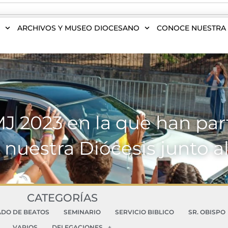
S
ARCHIVOS Y MUSEO DIOCESANO
CONOCE NUESTRA 
J 2023 en la que han par
 nuestra Diócesis junto al
CATEGORÍAS
ADO DE BEATOS
SEMINARIO
SERVICIO BIBLICO
SR. OBISPO
VARIOS
DELEGACIONES