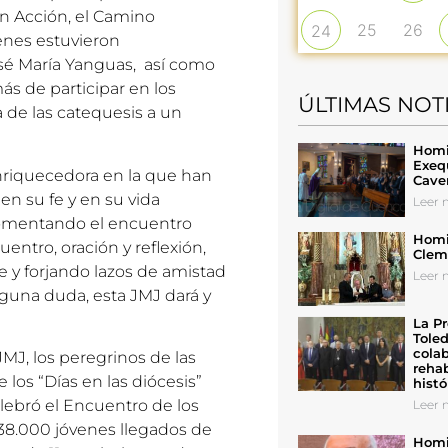
en Acción, el Camino
25
26
24
enes estuvieron
é María Yanguas, así como
más de participar en los
ÚLTIMAS NOT
na de las catequesis a un
Homil
Exeq
nriquecedora en la que han
Cave
en su fe y en su vida
Leer n
 fomentando el encuentro
Homil
ntro, oración y reflexión,
Cleme
 y forjando lazos de amistad
Leer n
nguna duda, esta JMJ dará y
La Pr
Toled
colab
JMJ, los peregrinos de las
rehab
 los “Días en las diócesis”
histó
celebró el Encuentro de los
Leer n
 38.000 jóvenes
llegados de
Homil