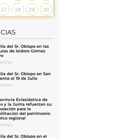
27
28
29
30
ICIAS
ía del Sr. Obispo en las
uias de Isidoro Gómez
ro
oticia »
ía del Sr. Obispo en San
nte el 19 de Julio
oticia »
ovincia Eclesiástica de
o y la Junta refuerzan su
oración para la
ilitación del patrimonio
rico regional
oticia »
ía del Sr. Obispo en el