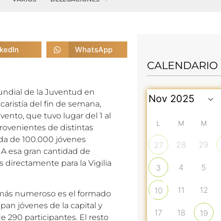
nkedIn
WhatsApp
CALENDARIO
undial de la Juventud en
ucaristía del fin de semana,
vento, que tuvo lugar del 1 al
L
M
M
rovenientes de distintas
ada de 100.000 jóvenes
28
29
27
 A esa gran cantidad de
directamente para la Vigilia
4
5
3
11
12
10
 más numeroso es el formado
pan jóvenes de la capital y
17
18
19
e 290 participantes. El resto