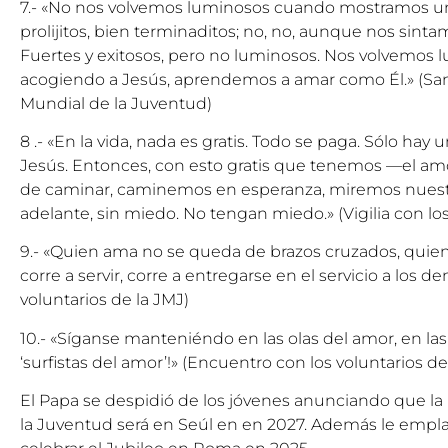
7.- «No nos volvemos luminosos cuando mostramos un
prolijitos, bien terminaditos; no, no, aunque nos sintam
Fuertes y exitosos, pero no luminosos. Nos volvemos l
acogiendo a Jesús, aprendemos a amar como Él.» (San
Mundial de la Juventud)
8 .- «En la vida, nada es gratis. Todo se paga. Sólo hay 
Jesús. Entonces, con esto gratis que tenemos —el am
de caminar, caminemos en esperanza, miremos nuestr
adelante, sin miedo. No tengan miedo.» (Vigilia con lo
9.- «Quien ama no se queda de brazos cruzados, quien
corre a servir, corre a entregarse en el servicio a los 
voluntarios de la JMJ)
10.- «Síganse manteniéndo en las olas del amor, en las 
‘surfistas del amor’!» (Encuentro con los voluntarios de 
El Papa se despidió de los jóvenes anunciando que l
la Juventud será en Seúl en en 2027. Además le empla