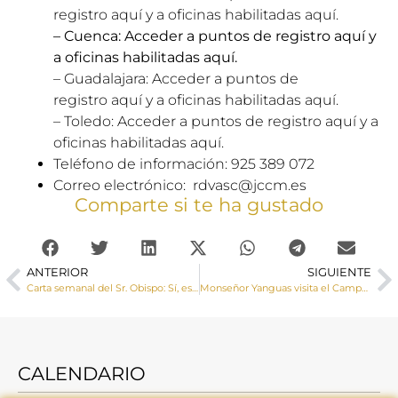
registro
aquí
y a oficinas habilitadas
aquí
.
– Cuenca: Acceder a puntos de registro
aquí
y
a oficinas habilitadas
aquí
.
– Guadalajara: Acceder a puntos de
registro
aquí
y a oficinas habilitadas
aquí
.
– Toledo: Acceder a puntos de registro
aquí
y a
oficinas habilitadas
aquí
.
Teléfono de información: 925 389 072
Correo electrónico:
rdvasc@jccm.es
Comparte si te ha gustado
ANTERIOR
SIGUIENTE
Carta semanal del Sr. Obispo: Sí, están en juego “los fundamentos mismos de la vida humana y cristiana”
Monseñor Yanguas visita el Campamento Juan Pablo II
CALENDARIO