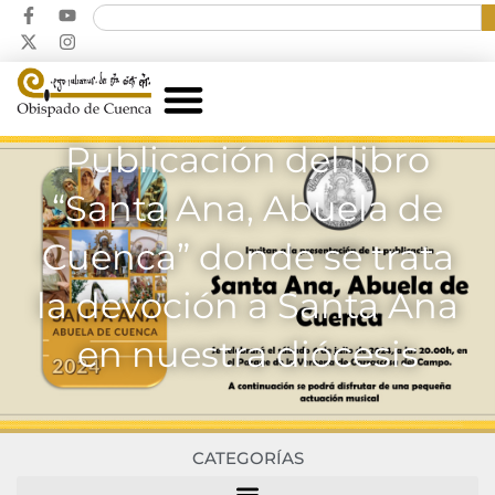
Publicación del libro
“Santa Ana, Abuela de
Cuenca” donde se trata
la devoción a Santa Ana
en nuestra diócesis
CATEGORÍAS