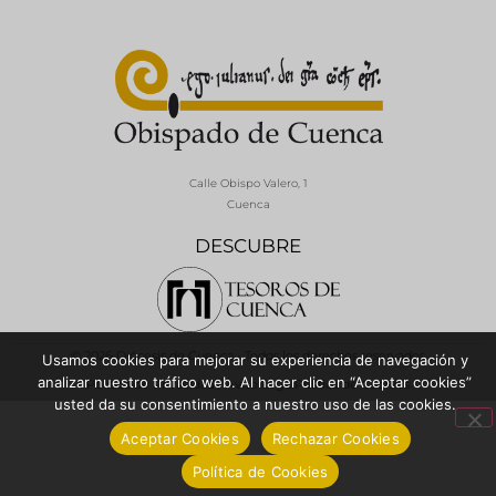
Calle Obispo Valero, 1
Cuenca
DESCUBRE
© 2026 Diócesis de Cuenca - Todos los derechos reservados
Usamos cookies para mejorar su experiencia de navegación y
analizar nuestro tráfico web. Al hacer clic en “Aceptar cookies”
Política de Privacidad / Aviso Legal
Política de Cookies
usted da su consentimiento a nuestro uso de las cookies.
Aceptar Cookies
Rechazar Cookies
Política de Cookies