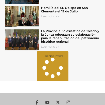
Homilía del Sr. Obispo en San
Clemente el 19 de Julio
Leer noticia »
La Provincia Eclesiástica de Toledo y
la Junta refuerzan su colaboración
para la rehabilitación del patrimonio
histórico regional
Leer noticia »
Cargar más