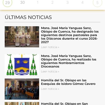
30
1
2
3
4
29
5
ÚLTIMAS NOTICIAS
Mons. José María Yanguas Sanz,
Obispo de Cuenca, ha designado los
siguientes destinos pastorales para
los Diáconos durante el curso 2026-
2027
Leer noticia »
Mons. José María Yanguas Sanz,
Obispo de Cuenca, ha realizado los
siguientes Nombramientos
Diocesanos
Leer noticia »
Homilía del Sr. Obispo en las
Exequias de Isidoro Gómez Cavero
Leer noticia »
Homilía del Sr. Obispo en San