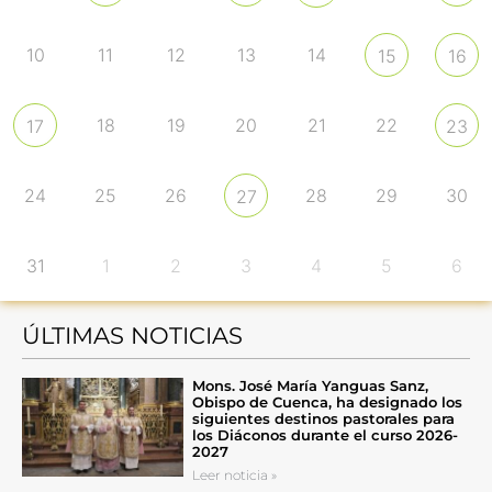
10
11
12
13
14
15
16
18
19
20
21
22
17
23
24
25
26
28
29
30
27
31
1
2
3
4
5
6
ÚLTIMAS NOTICIAS
Mons. José María Yanguas Sanz,
Obispo de Cuenca, ha designado los
siguientes destinos pastorales para
los Diáconos durante el curso 2026-
2027
Leer noticia »