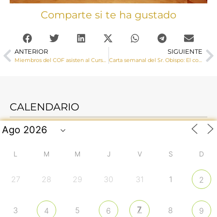
Comparte si te ha gustado
ANTERIOR
SIGUIENTE
Miembros del COF asisten al Curso Anual de formación de profesionales y voluntarios vinculados a los Centros de Orientación Familias de la CEE
Carta semanal del Sr. Obispo: El costado abierto de Cristo es fuente que sacia la sed de los hombres y los purifica de sus pecados
CALENDARIO
L
M
M
J
V
S
D
27
28
29
30
31
1
2
7
3
5
8
4
6
9