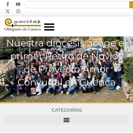
Nuestra diócesis acoge el
primer Retiro de Novios
de Proyecto Amor
Conyugal en Cuenca
CATEGORÍAS