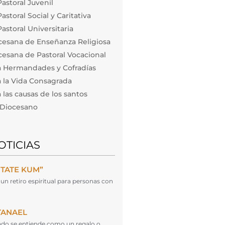
astoral Juvenil
storal Social y Caritativa
astoral Universitaria
cesana de Enseñanza Religiosa
esana de Pastoral Vocacional
a Hermandades y Cofradías
 la Vida Consagrada
las causas de los santos
o Diocesano
OTICIAS
NTATE KUM”
un retiro espiritual para personas con
TANAEL
cado se entiende como un regalo o