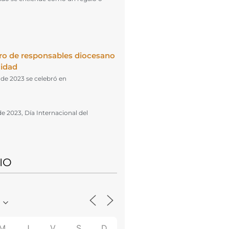
ro de responsables diocesano
cidad
l de 2023 se celebró en
de 2023, Día Internacional del
IO
M
J
V
S
D