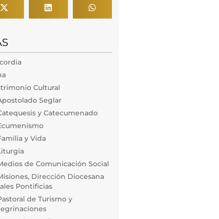
AS
icordia
na
trimonio Cultural
Apostolado Seglar
Catequesis y Catecumenado
 Ecumenismo
amilia y Vida
iturgia
Medios de Comunicación Social
isiones, Dirección Diocesana
les Pontificias
astoral de Turismo y
regrinaciones