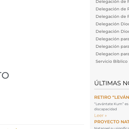
Delegación de P
Delegación de Pa
Delegación de P
Delegación Dio
Delegación Dioc
Delegación par
Delegación para
Delegacion para 
Servicio Bíblic
TO
ÚLTIMAS N
RETIRO “LEVÁ
“Levántate Kum” es 
discapacidad
Leer »
PROYECTO NA
Natanael su signifi