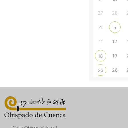
27
28
4
5
11
12
19
18
26
25
Calle Obispo Valero, 1