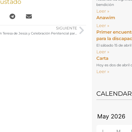
gustado
bendición
Leer »
Anawim
Leer »
SIGUIENTE
Primer encuent
Via crucis con Teresa de Jesús y Celebración Penitencial para cofrades
para la discapa
El sábado 15 de abri
Leer »
Carta
Hoy es dos de abril 
Leer »
CALENDAR
L
M