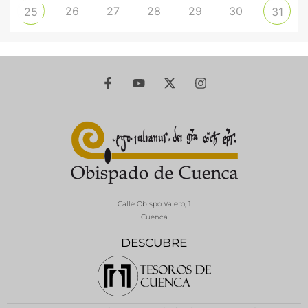
26
27
28
29
30
25
31
Calle Obispo Valero, 1
Cuenca
DESCUBRE