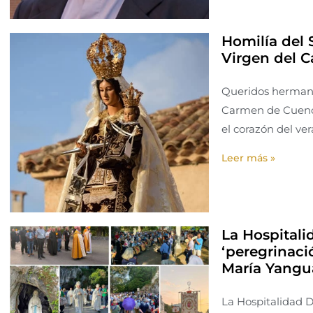
Homilía del 
Virgen del 
Queridos hermano
Carmen de Cuenca
el corazón del ve
Leer más »
La Hospital
‘peregrinaci
María Yangu
La Hospitalidad 