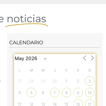
de
noticias
CALENDARIO
L
M
M
J
V
S
D
27
28
29
30
1
2
o
3
4
6
5
7
8
9
10
11
12
13
14
15
16
17