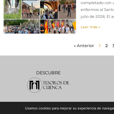
completado con u
enfermos al Santua
julio de 2026. El 
Leer más »
« Anterior
1
2
DESCUBRE
Usamos cookies para mejorar su experiencia de navegaci
© 2026 Diócesis de Cuenca - Todos los derechos res