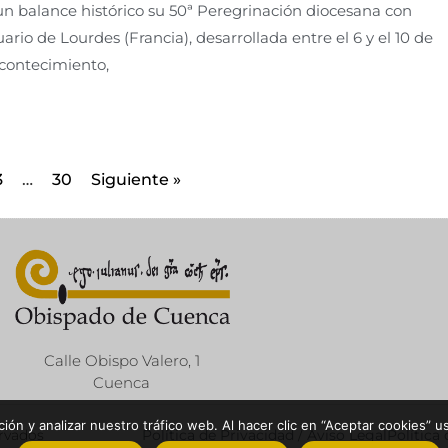
n balance histórico su 50ª Peregrinación diocesana con
rio de Lourdes (Francia), desarrollada entre el 6 y el 10 de
acontecimiento,
3
…
30
Siguiente »
Calle Obispo Valero, 1
Cuenca
ón y analizar nuestro tráfico web. Al hacer clic en “Aceptar cookies” u
ervados
Política de Privacidad / Aviso Legal
Política