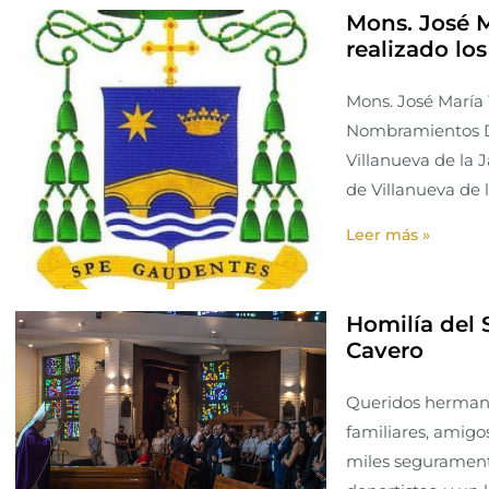
Mons. José 
realizado l
Mons. José María 
Nombramientos Di
Villanueva de la 
de Villanueva de l
Leer más »
Homilía del 
Cavero
Queridos hermanos
familiares, amigos
miles seguramente