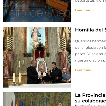
deportistas, y un
Leer más »
Homilía del 
Queridos hermano
de la Iglesia son 
pasos. Si las esc
nuestra oración p
Leer más »
La Provincia
su colaborac