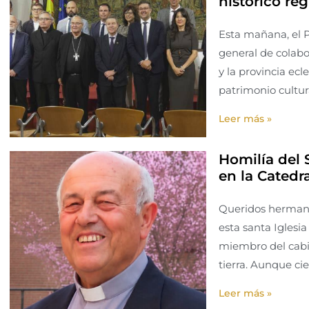
histórico reg
Esta mañana, el P
general de colab
y la provincia ecl
patrimonio cultura
Leer más »
Homilía del 
en la Catedr
Queridos hermano
esta santa Iglesi
miembro del cabil
tierra. Aunque cie
Leer más »