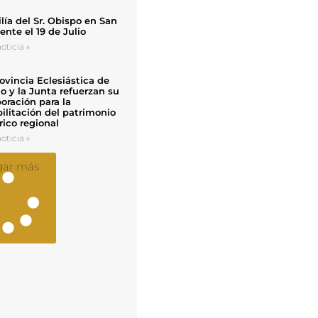
ía del Sr. Obispo en San
nte el 19 de Julio
oticia »
ovincia Eclesiástica de
o y la Junta refuerzan su
oración para la
ilitación del patrimonio
rico regional
oticia »
gar más