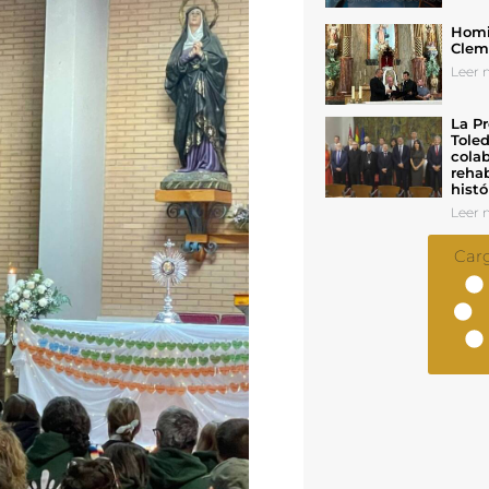
Homil
Cleme
Leer n
La Pr
Toled
colab
rehab
histó
Leer n
Car