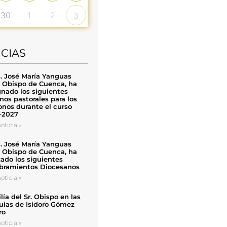
30
1
2
3
ICIAS
. José María Yanguas
, Obispo de Cuenca, ha
nado los siguientes
nos pastorales para los
nos durante el curso
-2027
oticia »
. José María Yanguas
, Obispo de Cuenca, ha
zado los siguientes
ramientos Diocesanos
oticia »
ía del Sr. Obispo en las
uias de Isidoro Gómez
ro
oticia »