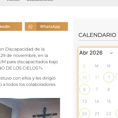
nkedIn
WhatsApp
CALENDARIO
on Discapacidad de la
 29 de noviembre, en la
M para discapacitados bajo
L
M
M
NO DE LOS CIELOS?».
31
30
1
uvo con ellos y les dirigió
o a todos los colaboradores
7
8
6
13
14
15
21
22
20