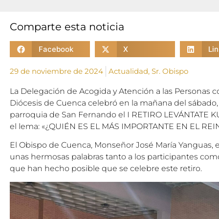
Comparte esta noticia
Facebook
X
Li
29 de noviembre de 2024
Actualidad
,
Sr. Obispo
La Delegación de Acogida y Atención a las Personas c
Diócesis de Cuenca celebró en la mañana del sábado,
parroquia de San Fernando el I RETIRO LEVÁNTATE KU
el lema: «¿QUIÉN ES EL MÁS IMPORTANTE EN EL REI
El Obispo de Cuenca, Monseñor José María Yanguas, est
unas hermosas palabras tanto a los participantes com
que han hecho posible que se celebre este retiro.