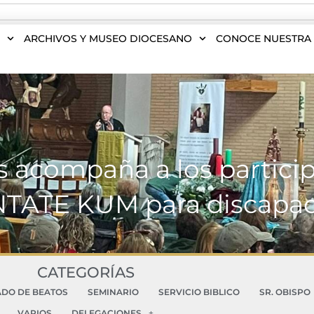
S
ARCHIVOS Y MUSEO DIOCESANO
CONOCE NUESTRA 
acompaña a los particip
TATE KUM para discapac
CATEGORÍAS
ADO DE BEATOS
SEMINARIO
SERVICIO BIBLICO
SR. OBISPO
VARIOS
DELEGACIONES