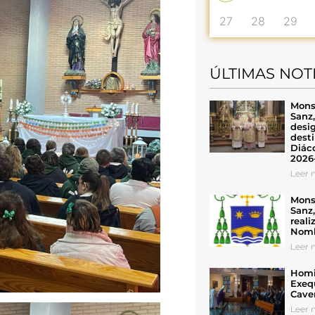
27
28
29
ÚLTIMAS NOT
Mons
Sanz
desig
desti
Diáco
2026
Leer n
Mons
Sanz
reali
Nomb
Leer n
Homil
Exeq
Cave
Leer n