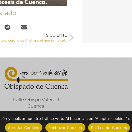
stado
SIGUIENTE
El Sr. Obispo visita el cursillo de Cristiandad que se ha celebrado en el Monasterio de Santa María de la Paz, Campamento Juan Pablo II, en Villaconejos de Trabaque
Calle Obispo Valero, 1
Cuenca
ón y analizar nuestro tráfico web. Al hacer clic en “Aceptar cookies” u
ervados
Política de Privacidad / Aviso Legal
Política
Aceptar Cookies
Rechazar Cookies
Política de Cookies