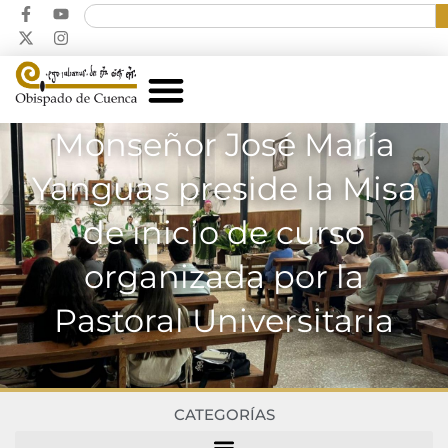
Monseñor José María
Yanguas preside la Misa
de inicio de curso
organizada por la
Pastoral Universitaria
CATEGORÍAS