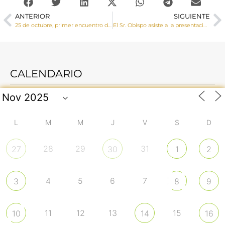
ANTERIOR
SIGUIENTE
25 de octubre, primer encuentro de formación Fe y Vida del COF «La persona y sus derechos»
El Sr. Obispo asiste a la presentación de la Campaña de personas sin hogar, «Caminemos Juntos» de Cáritas Diocesana de Cuenca
CALENDARIO
L
M
M
J
V
S
D
28
29
31
27
30
1
2
4
5
6
7
3
8
9
11
12
13
15
10
14
16