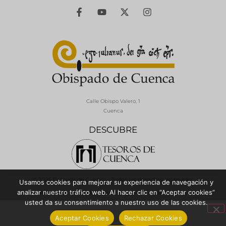
Calle Obispo Valero, 1
Cuenca
DESCUBRE
© 2026 Diócesis de Cuenca - Todos los derechos reservados
Usamos cookies para mejorar su experiencia de navegación y
analizar nuestro tráfico web. Al hacer clic en “Aceptar cookies”
Política de Privacidad / Aviso Legal
Política de Cookies
usted da su consentimiento a nuestro uso de las cookies.
Aceptar Cookies
Rechazar Cookies