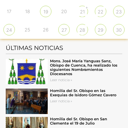
+
17
18
20
19
21
22
23
25
26
24
27
28
29
30
ÚLTIMAS NOTICIAS
Mons. José María Yanguas Sanz,
Obispo de Cuenca, ha realizado los
siguientes Nombramientos
Diocesanos
Leer noticia »
Homilía del Sr. Obispo en las
Exequias de Isidoro Gómez Cavero
Leer noticia »
Homilía del Sr. Obispo en San
Clemente el 19 de Julio