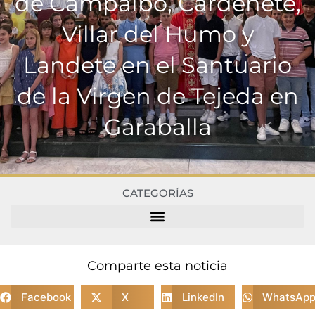
de Campalbo, Cardenete,
Villar del Humo y
Landete en el Santuario
de la Virgen de Tejeda en
Garaballa
CATEGORÍAS
Comparte esta noticia
Facebook
X
LinkedIn
WhatsAp