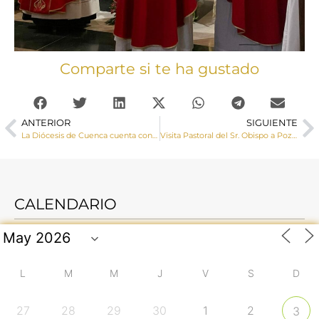
Comparte si te ha gustado
ANTERIOR
SIGUIENTE
La Diócesis de Cuenca cuenta con un nuevo sacerdote, David Guirado Gutiérrez
Visita Pastoral del Sr. Obispo a Pozoseco y Casasimarro
CALENDARIO
L
M
M
J
V
S
D
27
28
29
30
1
2
3