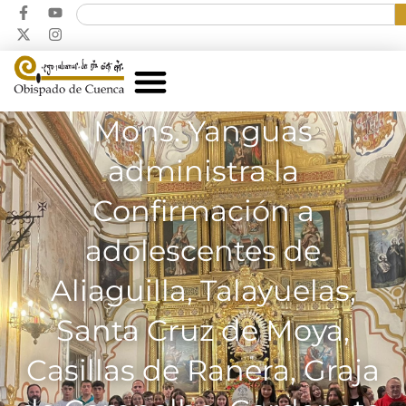
Mons. Yanguas
administra la
Confirmación a
adolescentes de
Aliaguilla, Talayuelas,
Santa Cruz de Moya,
Casillas de Ranera, Graja