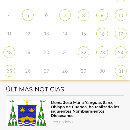
4
6
5
7
8
9
10
11
12
13
14
15
16
17
19
20
21
18
22
23
24
26
27
28
29
30
25
31
ÚLTIMAS NOTICIAS
Mons. José María Yanguas Sanz,
Obispo de Cuenca, ha realizado los
siguientes Nombramientos
Diocesanos
Leer noticia »