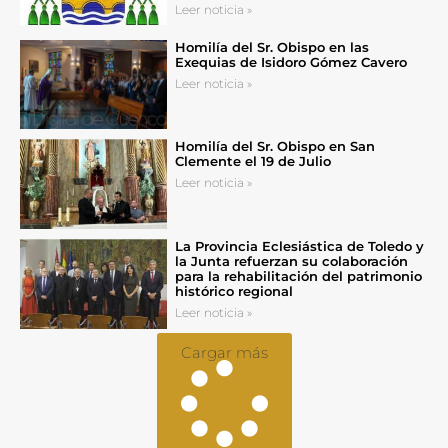
Leer noticia »
Homilía del Sr. Obispo en las
Exequias de Isidoro Gómez Cavero
Leer noticia »
Homilía del Sr. Obispo en San
Clemente el 19 de Julio
Leer noticia »
La Provincia Eclesiástica de Toledo y
la Junta refuerzan su colaboración
para la rehabilitación del patrimonio
histórico regional
Leer noticia »
Cargar más