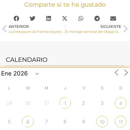
Comparte si te ha gustado
ANTERIOR
SIGUIENTE
La Delegación de Familia organiza una Jornada de Preparación al Matrimonio
El mensaje semanal del Obispo de Cuenca. 18 de Enero de 2018
CALENDARIO
L
M
M
J
V
S
D
29
30
31
2
3
1
4
5
7
8
9
6
10
11