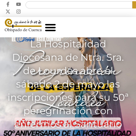
La Hospitalidad
Diocesana de Ntra. Sra.
de Lourdes abre el
sábado 2 de mayo las
inscripciones para su 50ª
peregrinación con
enfermos al Santuario