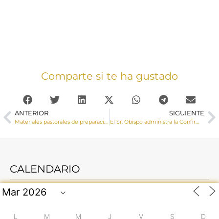
Comparte si te ha gustado
ANTERIOR
SIGUIENTE
Materiales pastorales de preparación para la visita del Papa León XIV
El Sr. Obispo administra la Confirmación a un numero grupo de adolescentes en San Clemente
CALENDARIO
L
M
M
J
V
S
D