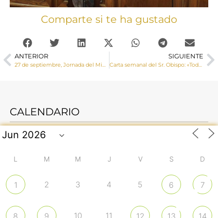
Comparte si te ha gustado
ANTERIOR
SIGUIENTE
27 de septiembre, Jornada del Migrante y del Refugiado
Carta semanal del Sr. Obispo: «Todo hombre es otro como yo”
CALENDARIO
L
M
M
J
V
S
D
2
3
4
5
1
6
7
10
11
8
9
12
13
14