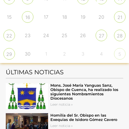
15
17
18
19
20
16
21
23
24
25
26
22
27
28
30
1
2
3
4
29
5
ÚLTIMAS NOTICIAS
Mons. José María Yanguas Sanz,
Obispo de Cuenca, ha realizado los
siguientes Nombramientos
Diocesanos
Leer noticia »
Homilía del Sr. Obispo en las
Exequias de Isidoro Gómez Cavero
Leer noticia »