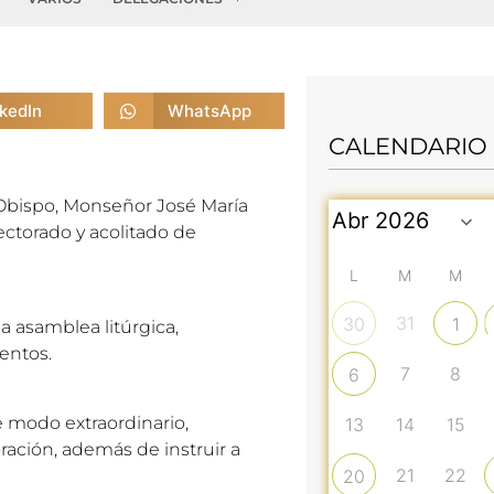
nkedIn
WhatsApp
CALENDARIO
Obispo, Monseñor José María
lectorado y acolitado de
L
M
M
31
30
1
la asamblea litúrgica,
mentos.
7
8
6
De modo extraordinario,
13
14
15
ración, además de instruir a
21
22
20