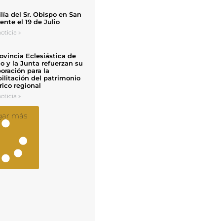
ía del Sr. Obispo en San
nte el 19 de Julio
oticia »
ovincia Eclesiástica de
o y la Junta refuerzan su
oración para la
ilitación del patrimonio
rico regional
oticia »
gar más