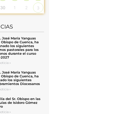
30
1
2
3
ICIAS
. José María Yanguas
, Obispo de Cuenca, ha
nado los siguientes
nos pastorales para los
nos durante el curso
-2027
oticia »
. José María Yanguas
, Obispo de Cuenca, ha
zado los siguientes
ramientos Diocesanos
oticia »
ía del Sr. Obispo en las
uias de Isidoro Gómez
ro
oticia »