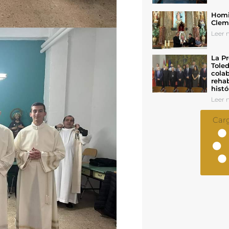
Homil
Cleme
Leer n
La Pr
Toled
colab
rehab
histó
Leer n
Car