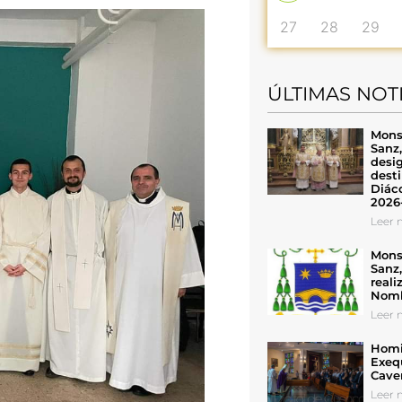
27
28
29
ÚLTIMAS NOT
Mons
Sanz
desig
desti
Diáco
2026
Leer n
Mons
Sanz
reali
Nomb
Leer n
Homil
Exeq
Cave
Leer n