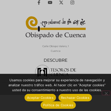
Calle Obispo Valero, 1
Cuenca
DESCUBRE
Usamos cookies para mejorar su experiencia de navegación y
© 2026 Diócesis de Cuenca - Todos los derechos reservados
analizar nuestro tráfico web. Al hacer clic en “Aceptar cookies”
usted da su consentimiento a nuestro uso de las cookies.
Política de Privacidad / Aviso Legal
Política de Cookies
Aceptar Cookies
Rechazar Cookies
Política de Cookies