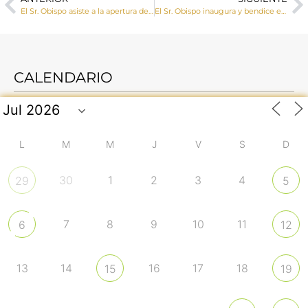
El Sr. Obispo asiste a la apertura de la fase diocesana de la causa de beatificación y canonización de la sierva de Dios Carmen Hernández
El Sr. Obispo inaugura y bendice el Belén de la Fundación Hospital de Santiago instalado en la Diputación
CALENDARIO
L
M
M
J
V
S
D
30
1
2
3
4
29
5
7
8
9
10
11
6
12
13
14
16
17
18
15
19