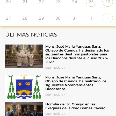
20
21
22
23
24
25
26
27
28
29
30
31
1
2
ÚLTIMAS NOTICIAS
Mons. José María Yanguas Sanz,
Obispo de Cuenca, ha designado los
siguientes destinos pastorales para
los Diáconos durante el curso 2026-
2027
Leer noticia »
Mons. José María Yanguas Sanz,
Obispo de Cuenca, ha realizado los
siguientes Nombramientos
Diocesanos
Leer noticia »
Homilía del Sr. Obispo en las
Exequias de Isidoro Gómez Cavero
Leer noticia »