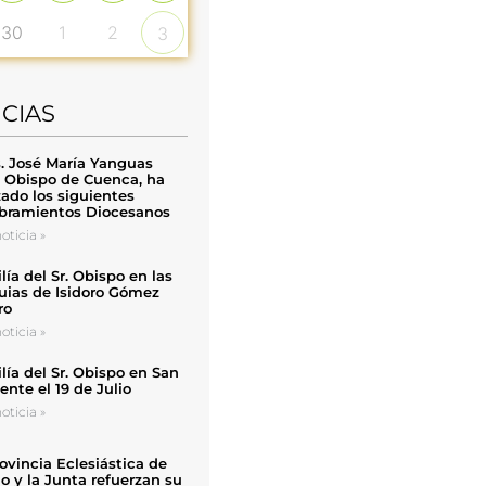
30
1
2
3
ICIAS
. José María Yanguas
, Obispo de Cuenca, ha
zado los siguientes
ramientos Diocesanos
oticia »
ía del Sr. Obispo en las
uias de Isidoro Gómez
ro
oticia »
ía del Sr. Obispo en San
nte el 19 de Julio
oticia »
ovincia Eclesiástica de
o y la Junta refuerzan su