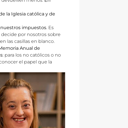
te devuelven menos.
En
 la Iglesia católica y de
e nuestros impuestos
. Es
ue decide por nosotros sobre
n las casillas en blanco.
Memoria Anual de
os
: para los no católicos o no
conocer el papel que la