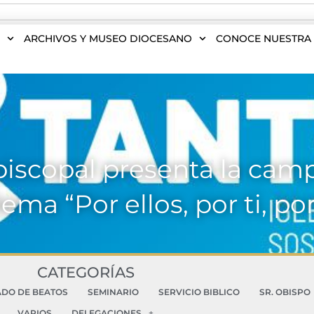
S
ARCHIVOS Y MUSEO DIOCESANO
CONOCE NUESTRA 
piscopal presenta la cam
lema “Por ellos, por ti, po
CATEGORÍAS
ADO DE BEATOS
SEMINARIO
SERVICIO BIBLICO
SR. OBISPO
VARIOS
DELEGACIONES