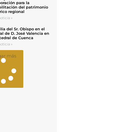
oración para la
ilitación del patrimonio
rico regional
oticia »
ía del Sr. Obispo en el
al de D. José Valencia en
tedral de Cuenca
oticia »
gar más