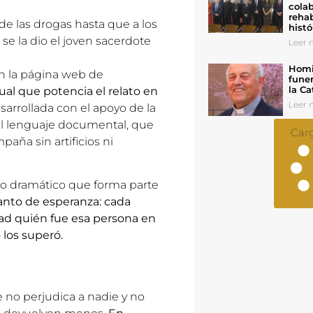
colab
rehab
de las drogas hasta que a los
histó
 se la dio el joven sacerdote
Leer n
Homil
en la página web de
funer
la Ca
ual que potencia el relato en
Leer n
sarrollada con el apoyo de la
el lenguaje documental, que
Car
paña sin artificios ni
nso dramático que forma parte
anto de esperanza: cada
dad quién fue esa persona en
 los superó.
 no perjudica a nadie y no