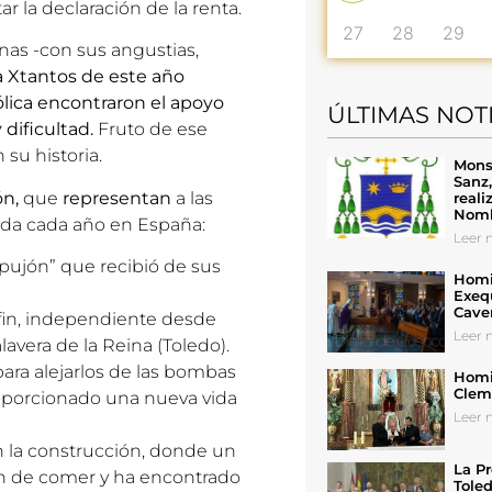
ar la declaración de la renta.
27
28
29
nas -con sus angustias,
 Xtantos de este año
ólica encontraron el apoyo
ÚLTIMAS NOT
ificultad.
Fruto de ese
su historia.
Mons
Sanz
ón,
que
representan
a las
reali
Nomb
uda cada año en España:
Leer n
empujón” que recibió de sus
Homil
Exeq
Cave
 fin, independiente desde
Leer n
lavera de la Reina (Toledo).
para alejarlos de las bombas
Homil
Cleme
proporcionado una nueva vida
Leer n
en la construcción, donde un
La Pr
dan de comer y ha encontrado
Toled