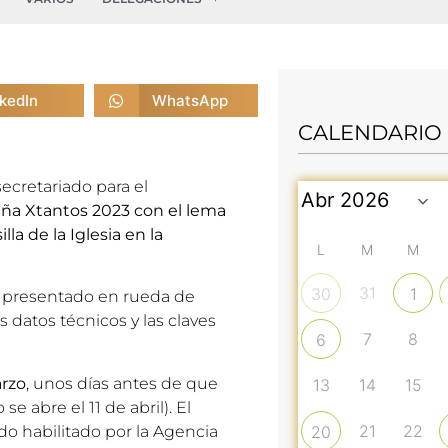
nkedIn
WhatsApp
CALENDARIO
secretariado para el
a Xtantos 2023 con el lema
lla de la Iglesia en la
L
M
M
31
30
1
a presentado en rueda de
s datos técnicos y las claves
7
8
6
arzo
, unos días antes de que
13
14
15
e abre el 11 de abril). El
21
22
odo habilitado por la Agencia
20