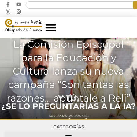
La Comisión Episcopal
para la Educación y
Cultura lanza su nueva
campaña “Son tantas las
razones… apúntale a Reli”
CATEGORÍAS