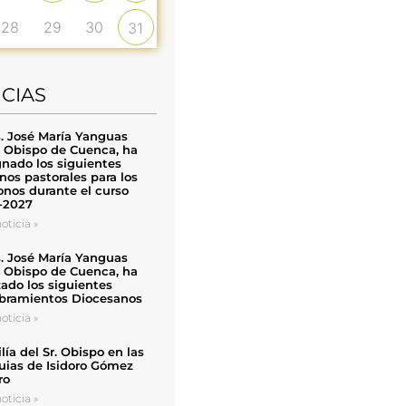
28
29
30
31
ICIAS
. José María Yanguas
, Obispo de Cuenca, ha
nado los siguientes
nos pastorales para los
nos durante el curso
-2027
oticia »
. José María Yanguas
, Obispo de Cuenca, ha
zado los siguientes
ramientos Diocesanos
oticia »
ía del Sr. Obispo en las
uias de Isidoro Gómez
ro
oticia »