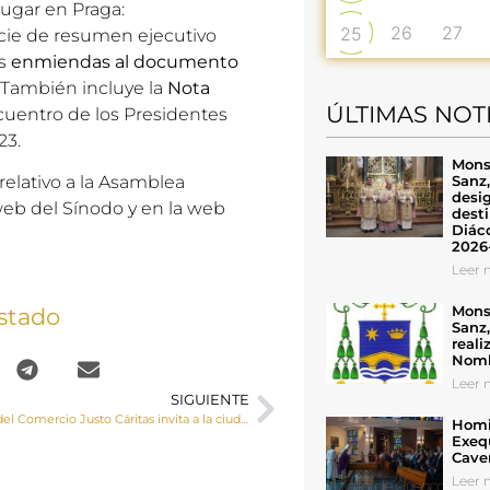
lugar en Praga:
26
27
25
cie de resumen ejecutivo
as
enmiendas al documento
. También incluye la
Nota
ÚLTIMAS NOT
ncuentro de los Presidentes
23.
Mons
Sanz
relativo a la Asamblea
desig
web del Sínodo
y en la
web
desti
Diáco
2026
Leer n
Mons
stado
Sanz
reali
Nomb
Leer n
SIGUIENTE
El Día Mundial del Comercio Justo Cáritas invita a la ciudadanía a conocer productos que “le sientan bien a todo el mundo”
Homil
Exeq
Cave
Leer n