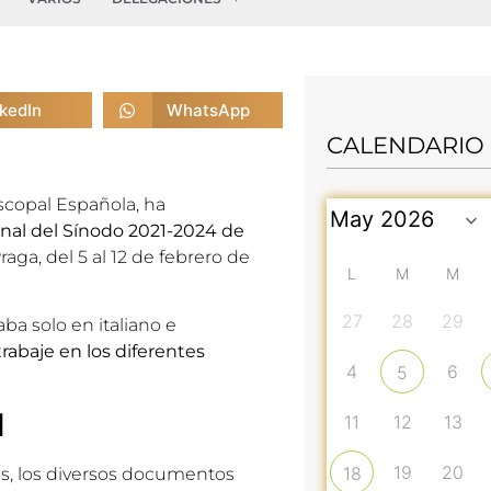
nkedIn
WhatsApp
CALENDARIO
iscopal Española, ha
nal del Sínodo 2021-2024 de
aga, del 5 al 12 de febrero de
L
M
M
27
28
29
ba solo en italiano e
abaje en los diferentes
4
6
5
l
11
12
13
19
20
18
ás, los diversos documentos