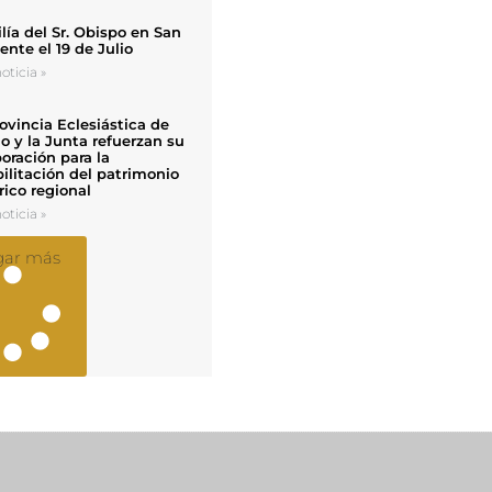
ía del Sr. Obispo en San
nte el 19 de Julio
oticia »
ovincia Eclesiástica de
o y la Junta refuerzan su
oración para la
ilitación del patrimonio
rico regional
oticia »
gar más