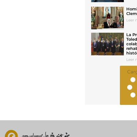
Homil
Cleme
Leer n
La Pr
Toled
colab
rehab
histó
Leer n
Car