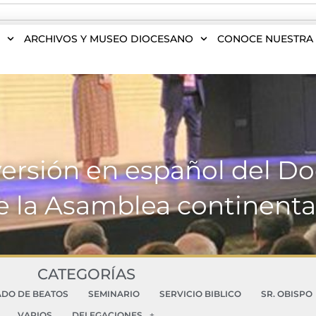
S
ARCHIVOS Y MUSEO DIOCESANO
CONOCE NUESTRA 
versión en español del D
e la Asamblea continenta
CATEGORÍAS
ADO DE BEATOS
SEMINARIO
SERVICIO BIBLICO
SR. OBISPO
VARIOS
DELEGACIONES