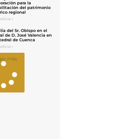
oración para la
ilitación del patrimonio
rico regional
oticia »
ía del Sr. Obispo en el
al de D. José Valencia en
tedral de Cuenca
oticia »
gar más