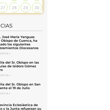
27
28
29
30
ICIAS
. José María Yanguas
, Obispo de Cuenca, ha
zado los siguientes
ramientos Diocesanos
oticia »
ía del Sr. Obispo en las
uias de Isidoro Gómez
ro
oticia »
ía del Sr. Obispo en San
nte el 19 de Julio
oticia »
ovincia Eclesiástica de
o y la Junta refuerzan su