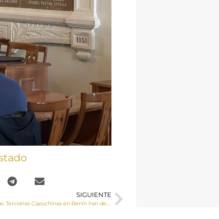
stado
SIGUIENTE
Cáritas y las Hnas. Terciarias Capuchinas en Benín han desarrollado un proyecto de Cooperación Internacional para fortalecer la formación de la mujer en el medio rural