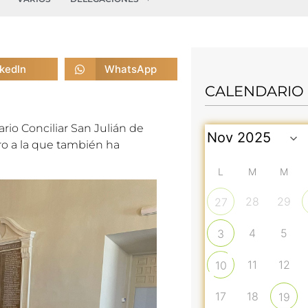
nkedIn
WhatsApp
CALENDARIO
rio Conciliar San Julián de
o a la que también ha
L
M
M
28
29
27
4
5
3
11
12
10
17
18
19