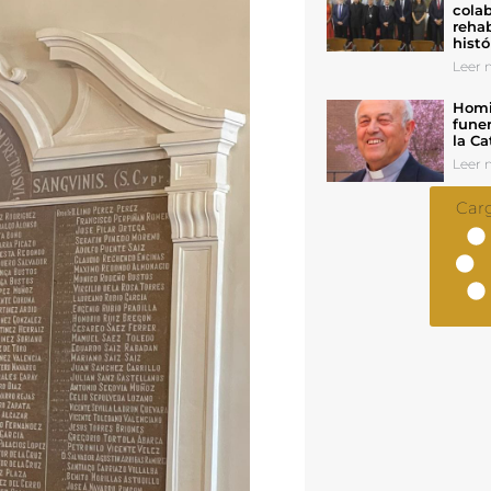
colab
rehab
histó
Leer n
Homil
funer
la Ca
Leer n
Car