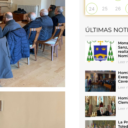
25
26
24
ÚLTIMAS NOT
Mons
Sanz
reali
Nomb
Leer n
Homil
Exeq
Cave
Leer n
Homil
Cleme
Leer n
La Pr
Toled