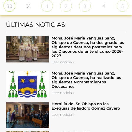
31
4
30
1
2
3
5
ÚLTIMAS NOTICIAS
Mons. José María Yanguas Sanz,
Obispo de Cuenca, ha designado los
siguientes destinos pastorales para
los Diáconos durante el curso 2026-
2027
Leer noticia »
Mons. José María Yanguas Sanz,
Obispo de Cuenca, ha realizado los
siguientes Nombramientos
Diocesanos
Leer noticia »
Homilía del Sr. Obispo en las
Exequias de Isidoro Gómez Cavero
Leer noticia »