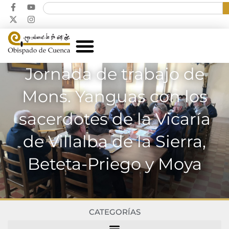
Jornada de trabajo de
Mons. Yanguas con los
sacerdotes de la Vicaría
de Villalba de la Sierra,
Beteta-Priego y Moya
CATEGORÍAS