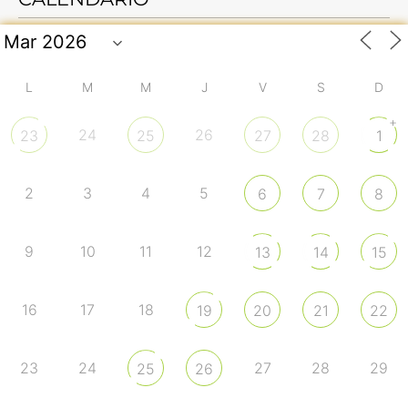
L
M
M
J
V
S
D
+
24
26
23
25
27
28
1
2
3
4
5
6
7
8
9
10
11
12
13
14
15
16
17
18
19
20
21
22
23
24
27
28
29
25
26