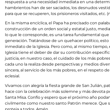
respuesta a una necesidad inmediata en una determin
hambrientos han de ser saciados, los desnudos vesti
para que se recuperen, los prisioneros visitados, etc. (n.
En la misma encíclica, el Papa ha precisado con palab
construcción de un orden social y estatal justo, medi
lo que le corresponde, es una tarea fundamental que
generación. Tratándose de un quehacer político, est
inmediato de la Iglesia. Pero como, al mismo tiempo, e
Iglesia tiene el deber de dar su contribución específic
justicia, en nuestro caso, el cuidado de los más pobre
cada uno la realiza desde perspectivas y medios diver
sincera, al servicio de los más pobres, en el respeto de l
eclesial.
Vivamos con alegría la fiesta grande de San Julián, pa
hace con la celebración más solemne y más devota pos
Santa Misa. Confío y espero que el próximo año poda
civilmente como nuestro santo Patrón merece. Que s
proteja a todos. Amén.