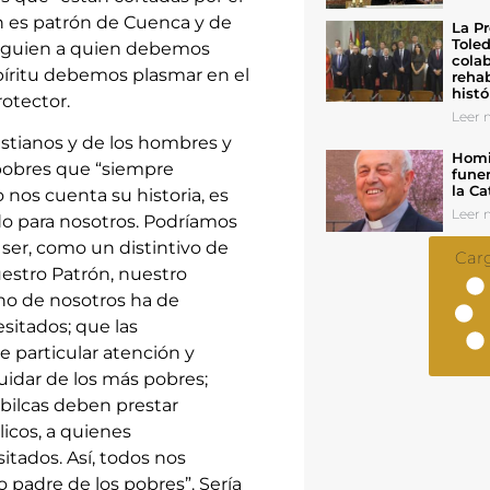
n es patrón de Cuenca y de
La Pr
Toled
alguien a quien debemos
colab
píritu debemos plasmar en el
rehab
histó
otector.
Leer n
istianos y de los hombres y
Homil
 pobres que “siempre
funer
la Ca
 nos cuenta su historia, es
Leer n
do para nosotros. Podríamos
ser, como un distintivo de
Car
estro Patrón, nuestro
uno de nosotros ha de
sitados; que las
e particular atención y
uidar de los más pobres;
úbilcas deben prestar
licos, a quienes
tados. Así, todos nos
 padre de los pobres”. Sería