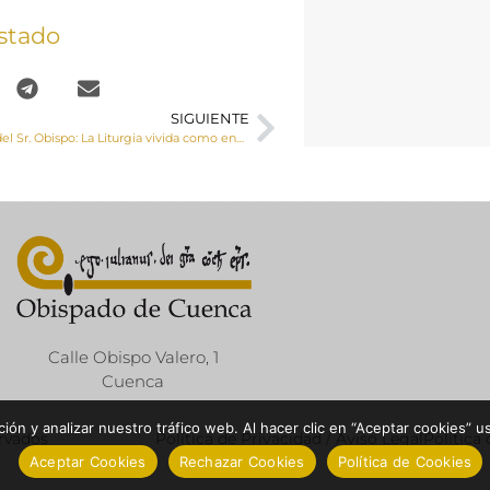
stado
SIGUIENTE
Carta semanal del Sr. Obispo: La Liturgia vivida como encuentro con el Dios salvador “hace nueva nuestra vida” (ibídem, n. 20).
Calle Obispo Valero, 1
Cuenca
ón y analizar nuestro tráfico web. Al hacer clic en “Aceptar cookies” u
ervados
Política de Privacidad / Aviso Legal
Política
Aceptar Cookies
Rechazar Cookies
Política de Cookies