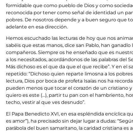
formidable que como pueblo de Dios y como sociedad 
reconocida por tener como señal de identidad un part
pobres. De nosotros depende y a buen seguro que t
adelante en esa dirección.
Hemos escuchado las lecturas de hoy que nos animan
sabéis que estas manos, dice san Pablo, han ganadlo l
compañeros. Siempre os he enseñado que es nuestro 
a los necesitados, acordándonos de las palabras del Se
Más dichoso es el que da que el que recibe”. Y en el
repetido: “Dichoso quien reparte limosna a los pobres”
lectura, Dios por boca de profeta Isaías nos ha recor
pueden menos que tocar el corazón de un cristiano y 
quiero es este (…), partir tu pan con el hambriento, ho
techo, vestir al que ves desnudo”.
El Papa Benedicto XVI, en esa espléndida encíclica que
es amor”), ha precisado sin dejar lugar a dudas: “Seg
parábola del buen samaritano, la caridad cristiana es