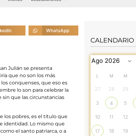
nkedIn
WhatsApp
CALENDARIO
an Julián se presenta
diría que no son los más
L
M
M
a los conquenses, que eso es
27
28
29
embre lo son para celebrar la
 sin que las circunstancias
3
5
4
 los pobres, es el título que
10
11
12
e identidad. Lo mismo que
18
19
 como el santo patriarca, o a
17