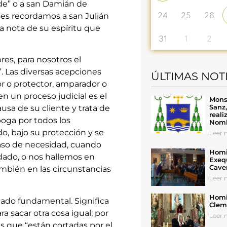
nde” o a san Damián de
24
25
26
ses recordamos a san Julián
a nota de su espíritu que
31
1
2
res, para nosotros el
 Las diversas acepciones
ÚLTIMAS NOT
r o protector, amparador o
n un proceso judicial es el
Mons
Sanz
usa de su cliente y trata de
reali
aboga por todos los
Nomb
, bajo su protección y se
Leer n
caso de necesidad, cuando
Homil
dado, o nos hallemos en
Exeq
Cave
también en las circunstancias
Leer n
Homil
icado fundamental. Significa
Cleme
 sacar otra cosa igual; por
Leer n
 que “están cortadas por el