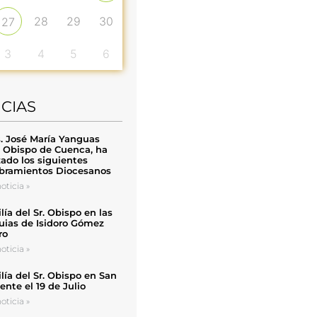
28
29
30
27
3
4
5
6
ICIAS
. José María Yanguas
, Obispo de Cuenca, ha
zado los siguientes
ramientos Diocesanos
oticia »
ía del Sr. Obispo en las
uias de Isidoro Gómez
ro
oticia »
ía del Sr. Obispo en San
nte el 19 de Julio
oticia »