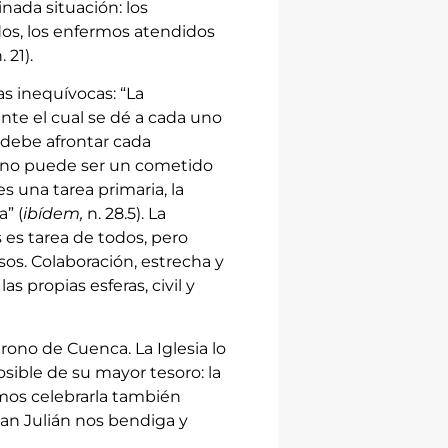
ada situación: los
dos, los enfermos atendidos
 21).
as inequívocas: “La
ante el cual se dé a cada uno
 debe afrontar cada
o no puede ser un cometido
s una tarea primaria, la
a” (
ibídem,
n. 28.5). La
s es tarea de todos, pero
sos. Colaboración, estrecha y
as propias esferas, civil y
trono de Cuenca. La Iglesia lo
ible de su mayor tesoro: la
mos celebrarla también
an Julián nos bendiga y