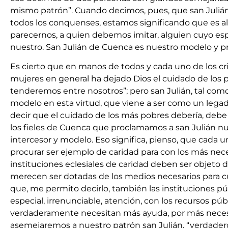
mismo patrón”. Cuando decimos, pues, que san Juliá
todos los conquenses, estamos significando que es 
parecernos, a quien debemos imitar, alguien cuyo es
nuestro. San Julián de Cuenca es nuestro modelo y pr
Es cierto que en manos de todos y cada uno de los cr
mujeres en general ha dejado Dios el cuidado de los
tenderemos entre nosotros”; pero san Julián, tal como
modelo en esta virtud, que viene a ser como un lega
decir que el cuidado de los más pobres debería, debe 
los fieles de Cuenca que proclamamos a san Julián nu
intercesor y modelo. Eso significa, pienso, que cada 
procurar ser ejemplo de caridad para con los más nece
instituciones eclesiales de caridad deben ser objeto d
merecen ser dotadas de los medios necesarios para c
que, me permito decirlo, también las instituciones p
especial, irrenunciable, atención, con los recursos púb
verdaderamente necesitan más ayuda, por más necesi
asemejaremos a nuestro patrón san Julián, “verdadero