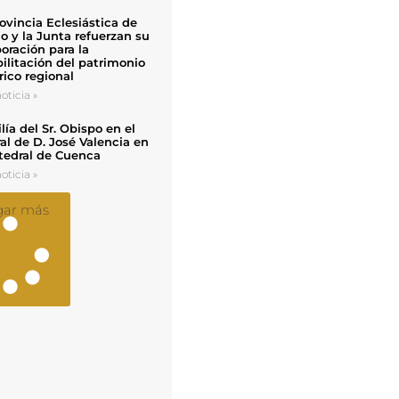
ovincia Eclesiástica de
o y la Junta refuerzan su
oración para la
ilitación del patrimonio
rico regional
oticia »
ía del Sr. Obispo en el
al de D. José Valencia en
tedral de Cuenca
oticia »
gar más