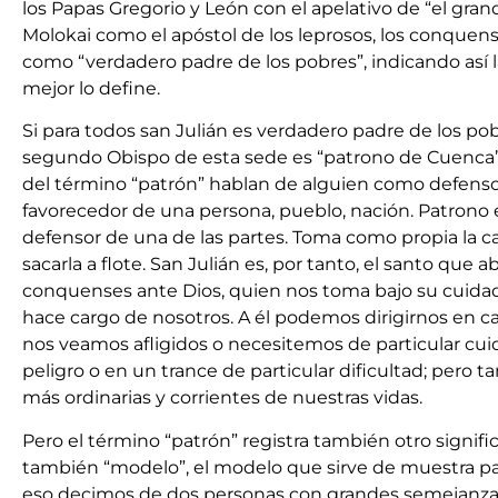
los Papas Gregorio y León con el apelativo de “el gra
Molokai como el apóstol de los leprosos, los conquen
como “verdadero padre de los pobres”, indicando así l
mejor lo define.
Si para todos san Julián es verdadero padre de los pob
segundo Obispo de esta sede es “patrono de Cuenca”.
del término “patrón” hablan de alguien como defenso
favorecedor de una persona, pueblo, nación. Patrono e
defensor de una de las partes. Toma como propia la ca
sacarla a flote. San Julián es, por tanto, el santo que 
conquenses ante Dios, quien nos toma bajo su cuidado
hace cargo de nosotros. A él podemos dirigirnos en 
nos veamos afligidos o necesitemos de particular cui
peligro o en un trance de particular dificultad; pero 
más ordinarias y corrientes de nuestras vidas.
Pero el término “patrón” registra también otro signif
también “modelo”, el modelo que sirve de muestra para
eso decimos de dos personas con grandes semejanzas