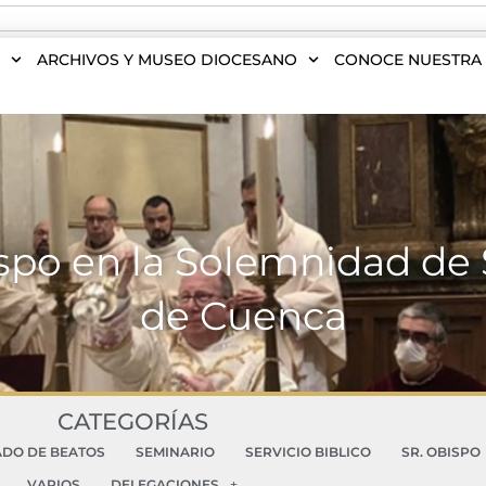
S
ARCHIVOS Y MUSEO DIOCESANO
CONOCE NUESTRA 
ispo en la Solemnidad de 
de Cuenca
CATEGORÍAS
ADO DE BEATOS
SEMINARIO
SERVICIO BIBLICO
SR. OBISPO
VARIOS
DELEGACIONES