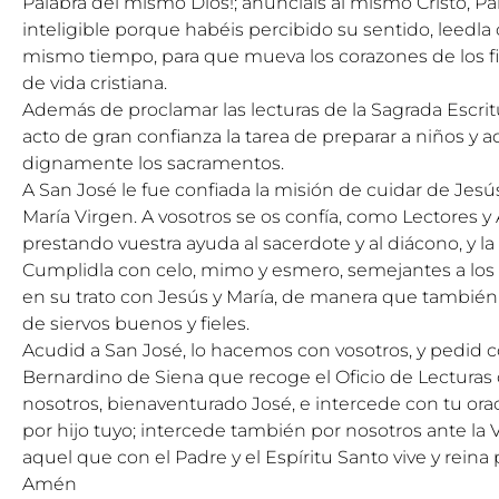
Palabra del mismo Dios!; anunciáis al mismo Cristo, Pa
inteligible porque habéis percibido su sentido, leedla 
mismo tiempo, para que mueva los corazones de los f
de vida cristiana.
Además de proclamar las lecturas de la Sagrada Escr
acto de gran confianza la tarea de preparar a niños y adu
dignamente los sacramentos.
A San José le fue confiada la misión de cuidar de Jesú
María Virgen. A vosotros se os confía, como Lectores y Aco
prestando vuestra ayuda al sacerdote y al diácono, y la
Cumplidla con celo, mimo y esmero, semejantes a los 
en su trato con Jesús y María, de manera que también 
de siervos buenos y fieles.
Acudid a San José, lo hacemos con vosotros, y pedid c
Bernardino de Siena que recoge el Oficio de Lecturas
nosotros, bienaventurado José, e intercede con tu or
por hijo tuyo; intercede también por nosotros ante la 
aquel que con el Padre y el Espíritu Santo vive y reina p
Amén