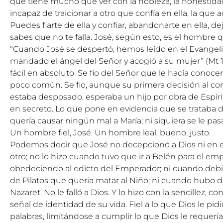
que tiene mucho que ver con la nobleza, la honestidad, 
incapaz de traicionar a otro que confía en ella; la que
Puedes fiarte de ella y confiar, abandonarte en ella, d
sabes que no te falla. José, según esto, es el hombre q
“Cuando José se despertó, hemos leído en el Evangelio
mandado el ángel del Señor y acogió a su mujer” (Mt 1, 
fácil en absoluto. Se fio del Señor que le hacía conoce
poco común. Se fio, aunque su primera decisión al co
estaba desposado, esperaba un hijo por obra de Espírit
en secreto. Lo que pone en evidencia que se trataba 
quería causar ningún mal a María; ni siquiera se le pa
Un hombre fiel, José. Un hombre leal, bueno, justo.
Podemos decir que José no decepcionó a Dios ni en
otro; no lo hizo cuando tuvo que ir a Belén para el e
obedeciendo al edicto del Emperador; ni cuando debió
de Pilatos que quería matar al Niño; ni cuando hubo d
Nazaret. No le falló a Dios. Y lo hizo con la sencillez, c
señal de identidad de su vida. Fiel a lo que Dios le pidi
palabras, limitándose a cumplir lo que Dios le requería