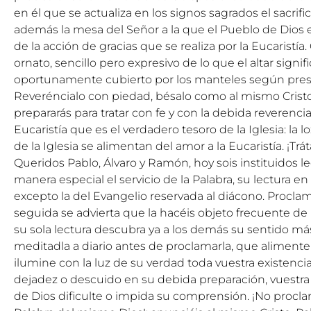
en él que se actualiza en los signos sagrados el sacrifico
además la mesa del Señor a la que el Pueblo de Dios e
de la acción de gracias que se realiza por la Eucaristía
ornato, sencillo pero expresivo de lo que el altar signif
oportunamente cubierto por los manteles según prescr
Reveréncialo con piedad, bésalo como al mismo Cristo.
prepararás para tratar con fe y con la debida reverencia
Eucaristía que es el verdadero tesoro de la Iglesia: la l
de la Iglesia se alimentan del amor a la Eucaristía. ¡Trá
Queridos Pablo, Álvaro y Ramón, hoy sois instituidos le
manera especial el servicio de la Palabra, su lectura en 
excepto la del Evangelio reservada al diácono. Procl
seguida se advierta que la hacéis objeto frecuente de
su sola lectura descubra ya a los demás su sentido má
meditadla a diario antes de proclamarla, que alimente 
ilumine con la luz de su verdad toda vuestra existenci
dejadez o descuido en su debida preparación, vuestra
de Dios dificulte o impida su comprensión. ¡No proclam