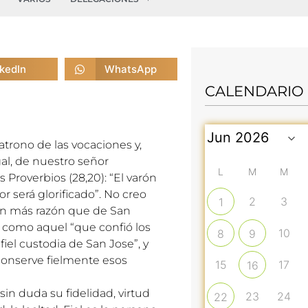
nkedIn
WhatsApp
CALENDARIO
patrono de las vocaciones y,
al, de nuestro señor
L
M
M
s Proverbios (28,20): “El varón
r será glorificado”. No creo
2
3
1
on más razón que de San
s como aquel “que confió los
10
8
9
fiel custodia de San Jose”, y
conserve fielmente esos
15
17
16
sin duda su fidelidad, virtud
23
24
22