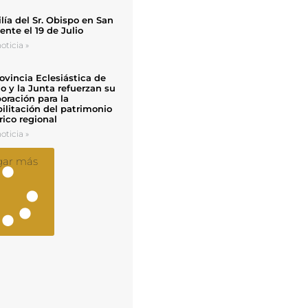
ía del Sr. Obispo en San
nte el 19 de Julio
oticia »
ovincia Eclesiástica de
o y la Junta refuerzan su
oración para la
ilitación del patrimonio
rico regional
oticia »
gar más