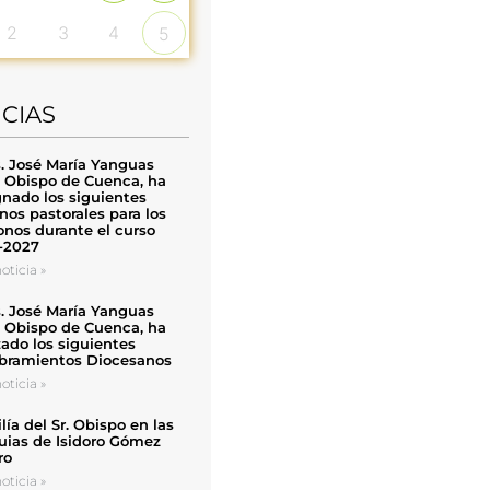
2
3
4
5
ICIAS
. José María Yanguas
, Obispo de Cuenca, ha
nado los siguientes
nos pastorales para los
nos durante el curso
-2027
oticia »
. José María Yanguas
, Obispo de Cuenca, ha
zado los siguientes
ramientos Diocesanos
oticia »
ía del Sr. Obispo en las
uias de Isidoro Gómez
ro
oticia »