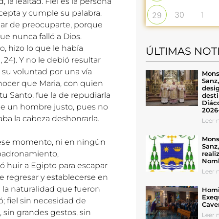
la lealtad. Fiel es la persona
 acepta y cumple su palabra.
30
1
29
ejar de preocuparte, porque
ue nunca falló a Dios.
, hizo lo que le había
ÚLTIMAS NOT
24). Y no le debió resultar
r su voluntad por una vía
Mons
Sanz
nocer que Maria, con quien
desig
u Santo, fue la de repudiarla
desti
Diáco
de un hombre justo, pues no
2026
saba la cabeza deshonrarla.
Leer n
Mons
 ese momento, ni en ningún
Sanz
mpadronamiento,
reali
Nomb
 huir a Egipto para escapar
Leer n
e regresar y establecerse en
on la naturalidad que fueron
Homil
Exeq
ó; fiel sin necesidad de
Cave
, sin grandes gestos, sin
Leer n