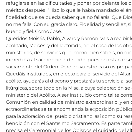
refugiarse en las dificultades y poner por delante los o
méritos después. “Hizo lo que le había mandado el ángel
fidelidad: que se pueda saber que no fallarás. Que Dios 
no me falla. Con su gracia claro. Fidelidad y sencillez, 
bueno y fiel. Como José.
Queridos Moisés, Pablo, Álvaro y Ramón, vais a recibir l
acolitado, Moisés, y del lectorado, en el caso de los otro
ministerios, de servicios que, como bien sabéis, no dic
inmediata al sacerdocio ordenado, pues no están reser
sacramento del Orden. Pero en vuestro caso os prepara
Quedáis instituidos, en efecto para el servicio del Alta
acólito, ayudarás al diácono y prestarás tu servicio al 
litúrgicas, sobre todo en la Misa, a cuya celebración s
ministerio del Acólito. A ser instituido como tal te corr
Comunión en calidad de ministro extraordinario, y en
extraordinarias se te encomienda la exposición pública
para la adoración del pueblo cristiano, así como su res
bendición con el Santísimo Sacramento. Es parte tam
precisa el Ceremonial de los Obispos el cuidado del alt