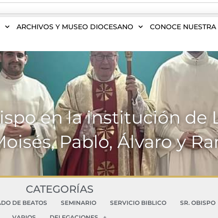
S
ARCHIVOS Y MUSEO DIOCESANO
CONOCE NUESTRA 
ispo en la institución de 
oisés, Pablo, Álvaro y 
CATEGORÍAS
ADO DE BEATOS
SEMINARIO
SERVICIO BIBLICO
SR. OBISPO
VARIOS
DELEGACIONES