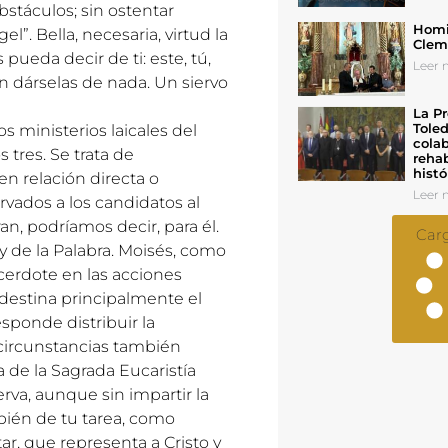
bstáculos; sin ostentar
Homil
”. Bella, necesaria, virtud la
Cleme
pueda decir de ti: este, tú,
Leer n
sin dárselas de nada. Un siervo
La Pr
Toled
os ministerios laicales del
colab
s tres. Se trata de
rehab
histó
en relación directa o
Leer n
vados a los candidatos al
n, podríamos decir, para él.
Car
r y de la Palabra. Moisés, como
sacerdote en las acciones
e destina principalmente el
esponde distribuir la
 circunstancias también
 de la Sagrada Eucaristía
erva, aunque sin impartir la
bién de tu tarea, como
ar, que representa a Cristo y