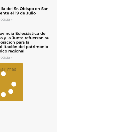
ía del Sr. Obispo en San
nte el 19 de Julio
oticia »
ovincia Eclesiástica de
o y la Junta refuerzan su
oración para la
ilitación del patrimonio
rico regional
oticia »
gar más