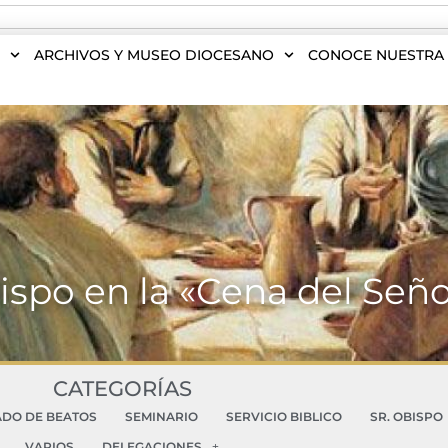
S
ARCHIVOS Y MUSEO DIOCESANO
CONOCE NUESTRA 
bispo en la «Cena del Seño
CATEGORÍAS
ADO DE BEATOS
SEMINARIO
SERVICIO BIBLICO
SR. OBISPO
VARIOS
DELEGACIONES