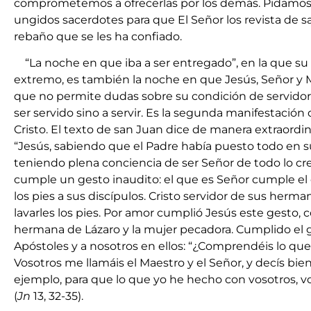
comprometemos a ofrecerlas por los demás. Pidamos
ungidos sacerdotes para que El Señor los revista de 
rebaño que se les ha confiado.
“La noche en que iba a ser entregado”, en la que su 
extremo, es también la noche en que Jesús, Señor y 
que no permite dudas sobre su condición de servidor
ser servido sino a servir. Es la segunda manifestación 
Cristo. El texto de san Juan dice de manera extraordin
“Jesús, sabiendo que el Padre había puesto todo en su
teniendo plena conciencia de ser Señor de todo lo cre
cumple un gesto inaudito: el que es Señor cumple el o
los pies a sus discípulos. Cristo servidor de sus herm
lavarles los pies. Por amor cumplió Jesús este gesto, 
hermana de Lázaro y la mujer pecadora. Cumplido el 
Apóstoles y a nosotros en ellos: “¿Comprendéis lo qu
Vosotros me llamáis el Maestro y el Señor, y decís bie
ejemplo, para que lo que yo he hecho con vosotros, v
(
Jn
13, 32-35).