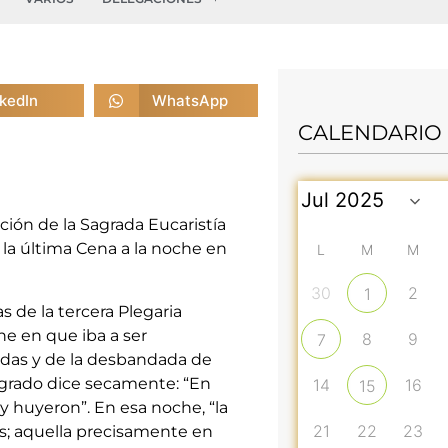
nkedIn
WhatsApp
CALENDARIO
ción de la Sagrada Eucaristía
 la última Cena a la noche en
L
M
M
30
2
1
s de la tercera Plegaria
he en que iba a ser
8
9
7
Judas y de la desbandada de
sagrado dice secamente: “En
14
16
15
 huyeron”. En esa noche, “la
21
22
23
s; aquella precisamente en