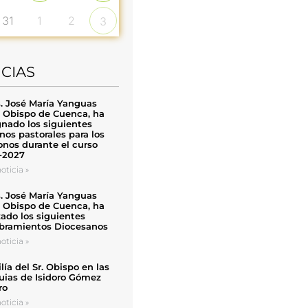
31
1
2
3
ICIAS
. José María Yanguas
, Obispo de Cuenca, ha
nado los siguientes
nos pastorales para los
nos durante el curso
-2027
oticia »
. José María Yanguas
, Obispo de Cuenca, ha
zado los siguientes
ramientos Diocesanos
oticia »
ía del Sr. Obispo en las
uias de Isidoro Gómez
ro
oticia »