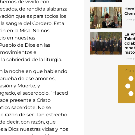
 hemos de vivirlo con
pecados, de rendida alabanza
Homil
Cleme
lvación que es para todos los
Leer n
la sangre del Cordero. Esta
ón en la Misa. No nos
La Pr
cio en nuestras
Toled
colab
Pueblo de Dios en las
rehab
e movimientos e
histó
Leer n
a sobriedad de la liturgia.
Car
én la noche en que habiendo
 prueba de ese amor es,
asión y Muerte, y
grado, el sacerdocio. “Haced
ace presente a Cristo
ntico sacerdote. No se
ene razón de ser. Tan estrecho
de decir, con razón, que
s a Dios nuestras vidas y nos