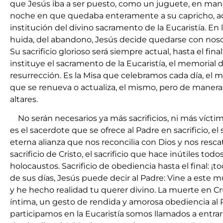
que Jesús iba a ser puesto, como un juguete, en man
noche en que quedaba enteramente a su capricho, aqu
institución del divino sacramento de la Eucaristía. En l
huida, del abandono, Jesús decide quedarse con noso
Su sacrificio glorioso será siempre actual, hasta el fina
instituye el sacramento de la Eucaristía, el memorial 
resurrección. Es la Misa que celebramos cada día, el mi
que se renueva o actualiza, el mismo, pero de manera
altares.
No serán necesarios ya más sacrificios, ni más víctim
es el sacerdote que se ofrece al Padre en sacrificio, el 
eterna alianza que nos reconcilia con Dios y nos resc
sacrificio de Cristo, el sacrificio que hace inútiles todo
holocaustos. Sacrificio de obediencia hasta el final: ¡
de sus días, Jesús puede decir al Padre: Vine a este 
y he hecho realidad tu querer divino. La muerte en C
íntima, un gesto de rendida y amorosa obediencia al 
participamos en la Eucaristía somos llamados a entrar, 