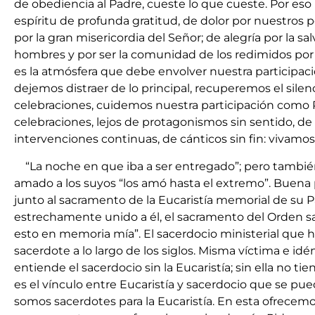
de obediencia al Padre, cueste lo que cueste. Por eso
espíritu de profunda gratitud, de dolor por nuestros 
por la gran misericordia del Señor; de alegría por la sa
hombres y por ser la comunidad de los redimidos por 
es la atmósfera que debe envolver nuestra participaci
dejemos distraer de lo principal, recuperemos el silen
celebraciones, cuidemos nuestra participación como 
celebraciones, lejos de protagonismos sin sentido, d
intervenciones continuas, de cánticos sin fin: vivamos l
“La noche en que iba a ser entregado”; pero tambi
amado a los suyos “los amó hasta el extremo”. Buena
junto al sacramento de la Eucaristía memorial de su P
estrechamente unido a él, el sacramento del Orden sa
esto en memoria mía”. El sacerdocio ministerial que h
sacerdote a lo largo de los siglos. Misma víctima e idé
entiende el sacerdocio sin la Eucaristía; sin ella no ti
es el vínculo entre Eucaristía y sacerdocio que se pue
somos sacerdotes para la Eucaristía. En esta ofrecemo