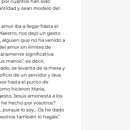
 por cuantos han sido
santidad y sean modelo del
amor iba a llegar hasta el
Maestro, nos dejó un gesto
, alguien que no ha venido a
del amor sin límites de
ariamente significativa:
s manos”, es decir,
ado, se levanta de la mesa y
ficio de un servidor y lava
anos hasta el punto de
como hicieron María,
gesto, Jesús amonesta a los
e he hecho por vosotros?
n, porque lo soy… Os he dado
osotros también lo hagáis”