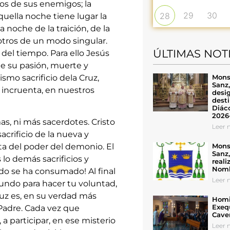
os de sus enemigos; la
29
30
28
ella noche tiene lugar la
a noche de la traición, de la
tros de un modo singular.
ÚLTIMAS NOT
l del tiempo. Para ello Jesús
de su pasión, muerte y
Mons
smo sacrificio dela Cruz,
Sanz
 incruenta, en nuestros
desig
desti
Diáco
2026
as, ni más sacerdotes. Cristo
Leer n
sacrificio de la nueva y
Mons
ata del poder del demonio. El
Sanz
s lo demás sacrificios y
reali
Nomb
todo se ha consumado! Al final
Leer n
mundo para hacer tu voluntad,
ruz es, en su verdad más
Homil
Exeq
Padre. Cada vez que
Cave
a participar, en ese misterio
Leer n