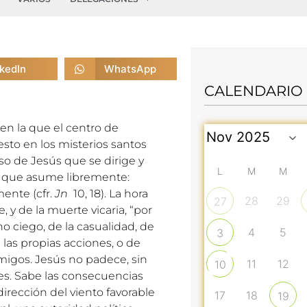
nkedIn
WhatsApp
CALENDARIO
en la que el centro de
sto en los misterios santos
aso de Jesús que se dirige y
L
M
M
o, que asume libremente:
mente (cfr.
Jn
10, 18). La hora
28
29
27
e, y de la muerte vicaria, “por
no ciego, de la casualidad, de
4
5
3
las propias acciones, o de
igos. Jesús no padece, sin
11
12
10
bres. Sabe las consecuencias
dirección del viento favorable
17
18
19