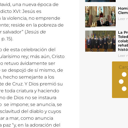
 David, una nueva época de
Homil
icto XVI: Jesús es
Cleme
n la violencia, no emprende
Leer n
ente; reside en la pobreza de
 salvador” (
Jesús de
La Pr
Toled
p. 15).
colab
rehab
lo de esta celebración del
histó
Leer n
rísimo rey; más aún, Cristo
no retuvo ávidamente ser
Car
ue se despojó de sí mismo, de
o, hecho semejante a los
te de Cruz. Y Dios premió su
e toda criatura y haciendo
ino de Dios no se instaura
 no se impone; se anuncia, se
clavitud del diablo y cuyos
 mar a mar, como anuncia
 paz “y, en la adoración del