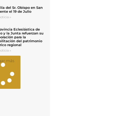
ía del Sr. Obispo en San
nte el 19 de Julio
oticia »
ovincia Eclesiástica de
o y la Junta refuerzan su
oración para la
ilitación del patrimonio
rico regional
oticia »
gar más