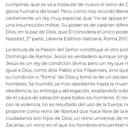
cumplirse, que se va a instaurar de nuevo el reino de
gloria humana de Israel. Pero, como nos recordó Bened
ciertamente un rey, muy especial, que “no se apoya e
una insurrección militar. Su poder es de carácter difer
Dios, en la paz de Dios, que Él considera el único poder
Nazaret
, 2ª parte, Librería Editrice Vaticana, Roma 2011, 
La lectura de la Pasión del Señor constituye el otro po
Domingo de Ramos. Jesús es verdadero aunque singula
Jesús es un rey de condición divina; pero un rey que 
igual a Dios, como dice Pablo a los Filipenses, sino q
su condición o “forma” de Dios y tomó la de un esclav
hombres. Se humilló, se hizo obediente hasta la muer
obediencia, su entrega y abnegación, exaltándolo sobr
de él causa de salvación para todos los hombres. El re
con la violencia, no es resultado del uso de la fuerza,
propone como reino de libertad que hace libre de la es
ciudadanos son hijos de Dios; un reino universal, de
Zacarías; un reino en el que los hombres encuentran la