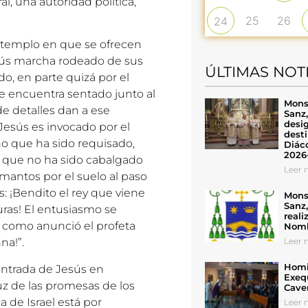
, una autoridad política,
25
26
24
l templo en que se ofrecen
 Jesús marcha rodeado de sus
ÚLTIMAS NOT
o, en parte quizá por el
e encuentra sentado junto al
Mons
e detalles dan a ese
Sanz
desig
 Jesús es invocado por el
desti
no que ha sido requisado,
Diáco
2026
l que no ha sido cabalgado
Leer n
 mantos por el suelo al paso
: ¡Bendito el rey que viene
Mons
Sanz
turas! El entusiasmo se
reali
 como anunció el profeta
Nomb
Leer n
na!”.
Homil
 entrada de Jesús en
Exeq
z de las promesas de los
Cave
a de Israel está por
Leer n