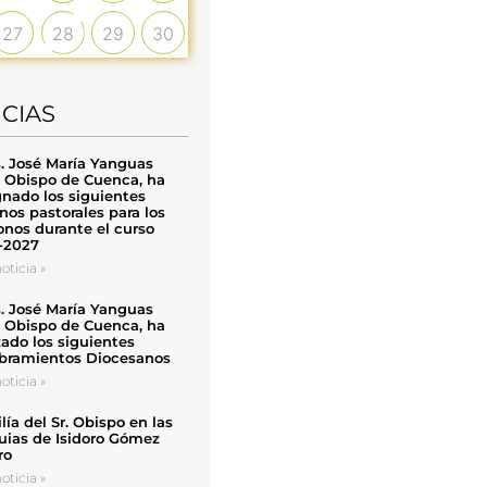
27
28
29
30
ICIAS
. José María Yanguas
, Obispo de Cuenca, ha
nado los siguientes
nos pastorales para los
nos durante el curso
-2027
oticia »
. José María Yanguas
, Obispo de Cuenca, ha
zado los siguientes
ramientos Diocesanos
oticia »
ía del Sr. Obispo en las
uias de Isidoro Gómez
ro
oticia »