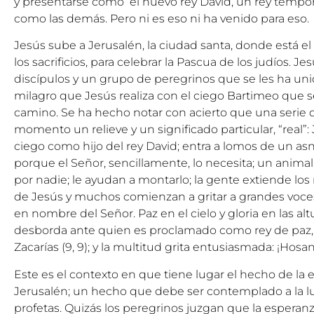
y presentarse como el nuevo rey David, un rey temporal
como las demás. Pero ni es eso ni ha venido para eso.
Jesús sube a Jerusalén, la ciudad santa, donde está e
los sacrificios, para celebrar la Pascua de los judíos.
discípulos y un grupo de peregrinos que se les ha unid
milagro que Jesús realiza con el ciego Bartimeo que s
camino. Se ha hecho notar con acierto que una serie d
momento un relieve y un significado particular, “real”:
ciego como hijo del rey David; entra a lomos de un as
porque el Señor, sencillamente, lo necesita; un anima
por nadie; le ayudan a montarlo; la gente extiende los
de Jesús y muchos comienzan a gritar a grandes voces
en nombre del Señor. Paz en el cielo y gloria en las al
desborda ante quien es proclamado como rey de paz,
Zacarías (9, 9); y la multitud grita entusiasmada: ¡Hosan
Este es el contexto en que tiene lugar el hecho de la
Jerusalén; un hecho que debe ser contemplado a la lu
profetas. Quizás los peregrinos juzgan que la esperanz