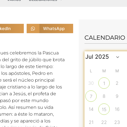
nkedIn
WhatsApp
CALENDARIO
í pues celebremos la Pascua
 del grito de júbilo que brota
lo largo de este tiempo:
L
M
M
r, los apóstoles, Pedro en
 será el núcleo principal
30
2
1
e cristiano a lo largo de los
ian a Jesús, el profeta de
8
9
7
ue pasó por este mundo
ablo. Así resumen su vida
14
16
15
umen: a éste lo mataron,
días y se apareció a los
21
22
23