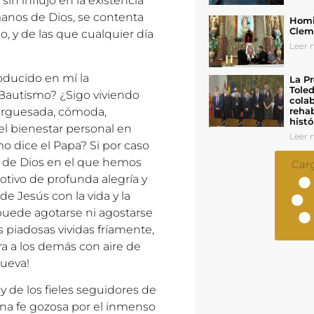
sin influjo en la existencia
manos de Dios, se contenta
Homil
Cleme
, y de las que cualquier día
Leer n
oducido en mí la
La Pr
Toled
 Bautismo? ¿Sigo viviendo
colab
urguesada, cómoda,
rehab
histó
l bienestar personal en
Leer n
mo dice el Papa? Si por caso
r de Dios en el que hemos
Car
otivo de profunda alegría y
 Jesús con la vida y la
o puede agotarse ni agostarse
 piadosas vividas fríamente,
a a los demás con aire de
nueva!
 y de los fieles seguidores de
na fe gozosa por el inmenso