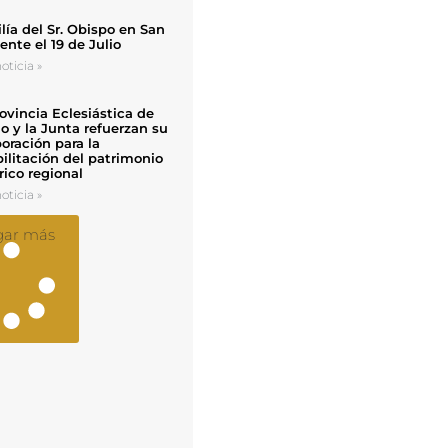
ía del Sr. Obispo en San
nte el 19 de Julio
oticia »
ovincia Eclesiástica de
o y la Junta refuerzan su
oración para la
ilitación del patrimonio
rico regional
oticia »
gar más