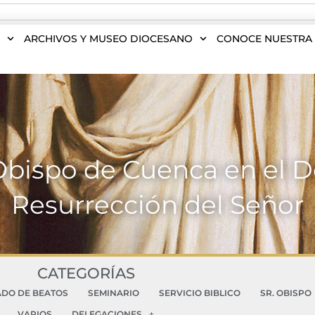
S
ARCHIVOS Y MUSEO DIOCESANO
CONOCE NUESTRA 
Obispo de Cuenca en el 
Resurrección del Señor
CATEGORÍAS
ADO DE BEATOS
SEMINARIO
SERVICIO BIBLICO
SR. OBISPO
VARIOS
DELEGACIONES