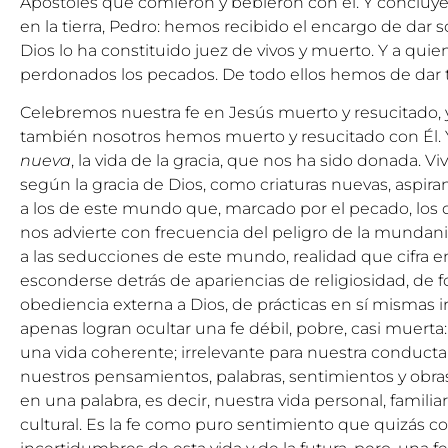
Apóstoles que comieron y bebieron con él. Y concluye e
en la tierra, Pedro: hemos recibido el encargo de dar
Dios lo ha constituido juez de vivos y muerto. Y a quien
perdonados los pecados. De todo ellos hemos de dar 
Celebremos nuestra fe en Jesús muerto y resucitado
también nosotros hemos muerto y resucitado con Él. Y 
nueva
, la vida de la gracia, que nos ha sido donada. V
según la gracia de Dios, como criaturas nuevas, aspiran
a los de este mundo que, marcado por el pecado, los 
nos advierte con frecuencia del peligro de la mundani
a las seducciones de este mundo, realidad que cifra e
esconderse detrás de apariencias de religiosidad, de 
obediencia externa a Dios, de prácticas en sí mismas 
apenas logran ocultar una fe débil, pobre, casi muerta
una vida coherente; irrelevante para nuestra conducta
nuestros pensamientos, palabras, sentimientos y obra
en una palabra, es decir, nuestra vida personal, familiar,
cultural. Es la fe como puro sentimiento que quizás con