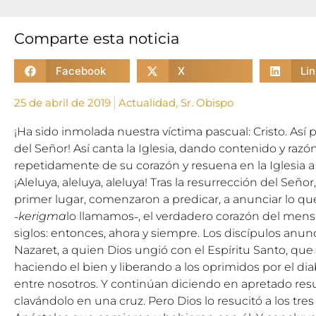
Comparte esta noticia
Facebook
X
Li
25 de abril de 2019
Actualidad
,
Sr. Obispo
¡Ha sido inmolada nuestra víctima pascual: Cristo. As
del Señor! Así canta la Iglesia, dando contenido y razón
repetidamente de su corazón y resuena en la Iglesia a 
¡Aleluya, aleluya, aleluya! Tras la resurrección del Seño
primer lugar, comenzaron a predicar, a anunciar lo que
˗
kerigma
lo llamamos˗, el verdadero corazón del mensaj
siglos: entonces, ahora y siempre. Los discípulos anunc
Nazaret, a quien Dios ungió con el Espíritu Santo, q
haciendo el bien y liberando a los oprimidos por el di
entre nosotros. Y continúan diciendo en apretado res
clavándolo en una cruz. Pero Dios lo resucitó a los tres 