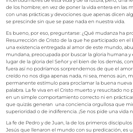
incertidumbres de esta vida y de la futura, pero, una fe 
de los hombre; en vez de poner la vida entera en las 
con unas prácticas y devociones que apenas dicen algo
se prescinde sin que se pase nada en nuestra vida.
Es bueno, por eso, preguntarse: ¿Qué mudanza ha pr
Resurrección de Cristo de la que he participado en el
una existencia entregada al amor de este mundo, ab
mundana, preocupada por buscar la gloria humana y e
lugar de la gloria del Señor y el bien de los demás, co
fuera así no podríamos sorprendernos de que el amo
creído no nos diga apenas nada, ni sea, menos aún, m
permanente estímulo para proclamar la buena nueva de
palabra. La fe viva en el Cristo muerto y resucitado n
en un simple comportamiento correcto ni en prácticas
que quizás generan una conciencia orgullosa que mir
superioridad o de indiferencia. ¡Se nos pide una vida 
La fe de Pedro y de Juan, la de los primeros discípulos
Jesús que llenaron el mundo con su predicación, es u