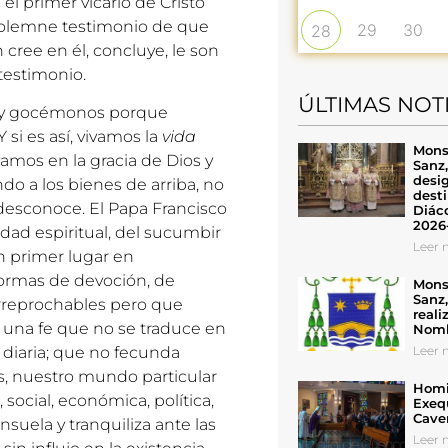
l primer vicario de Cristo
 solemne testimonio de que
29
30
28
 cree en él, concluye, le son
testimonio.
ÚLTIMAS NOT
, y gocémonos porque
si es así, vivamos la
vida
Mons
ivamos en la gracia de Dios y
Sanz
desig
do a los bienes de arriba, no
desti
desconoce. El Papa Francisco
Diáco
2026
dad espiritual, del sucumbir
Leer n
n primer lugar en
formas de devoción, de
Mons
Sanz
irreprochables pero que
reali
: una fe que no se traduce en
Nomb
Leer n
 diaria; que no fecunda
s, nuestro mundo particular
Homil
 social, económica, política,
Exeq
Cave
suela y tranquiliza ante las
Leer n