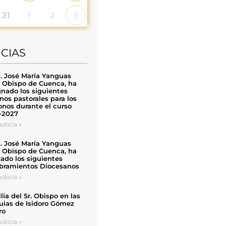
31
1
2
3
ICIAS
. José María Yanguas
, Obispo de Cuenca, ha
nado los siguientes
nos pastorales para los
nos durante el curso
-2027
oticia »
. José María Yanguas
, Obispo de Cuenca, ha
zado los siguientes
ramientos Diocesanos
oticia »
ía del Sr. Obispo en las
uias de Isidoro Gómez
ro
oticia »