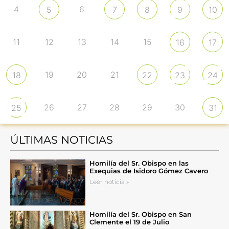
4
6
5
7
8
9
10
11
12
13
14
15
16
17
19
20
21
18
22
23
24
26
27
28
29
30
25
31
ÚLTIMAS NOTICIAS
Homilía del Sr. Obispo en las
Exequias de Isidoro Gómez Cavero
Leer noticia »
Homilía del Sr. Obispo en San
Clemente el 19 de Julio