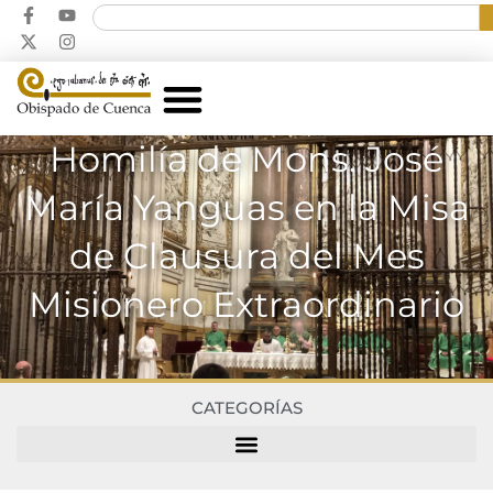
Homilía de Mons. José
María Yanguas en la Misa
de Clausura del Mes
Misionero Extraordinario
CATEGORÍAS