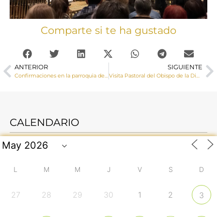
Comparte si te ha gustado
ANTERIOR
SIGUIENTE
Confirmaciones en la parroquia de San Román Mártir de Cuenca capital
Visita Pastoral del Obispo de la Diócesis de Cuenca a Almonacid del Marquesado
CALENDARIO
L
M
M
J
V
S
D
27
28
29
30
1
2
3