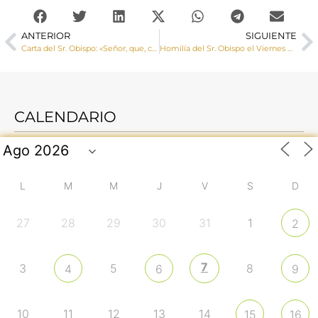
ANTERIOR
SIGUIENTE
Carta del Sr. Obispo: «Señor, que, cuando esto pase, nada sea como antes»
Homilía del Sr. Obispo el Viernes de Dolores: «No nos dejemos hundir en la amargura, en la desesperación o en la resignación. No somos indiferentes para Dios.»
CALENDARIO
L
M
M
J
V
S
D
27
28
29
30
31
1
2
7
3
5
8
4
6
9
10
11
12
13
14
15
16