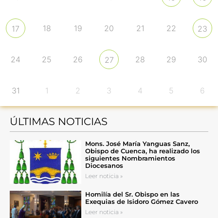
18
19
20
21
22
17
23
24
25
26
28
29
30
27
31
1
2
3
4
5
6
ÚLTIMAS NOTICIAS
Mons. José María Yanguas Sanz,
Obispo de Cuenca, ha realizado los
siguientes Nombramientos
Diocesanos
Leer noticia »
Homilía del Sr. Obispo en las
Exequias de Isidoro Gómez Cavero
Leer noticia »