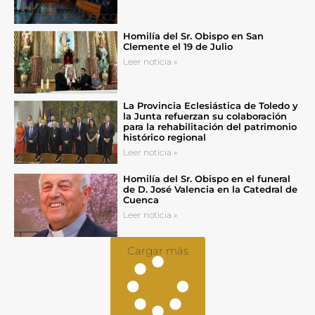
Homilía del Sr. Obispo en San
Clemente el 19 de Julio
Leer noticia »
La Provincia Eclesiástica de Toledo y
la Junta refuerzan su colaboración
para la rehabilitación del patrimonio
histórico regional
Leer noticia »
Homilía del Sr. Obispo en el funeral
de D. José Valencia en la Catedral de
Cuenca
Leer noticia »
Cargar más